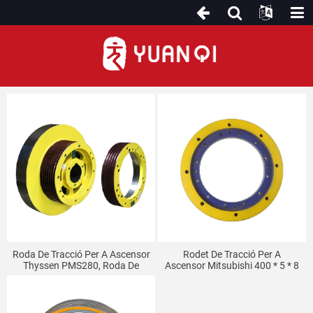
Roda de tracció
Roda De Tracció Per A Ascensor
Rodet De Tracció Per A
Thyssen PMS280, Roda De
Ascensor Mitsubishi 400 * 5 * 8
Tracció Amfitriona 320 300,
400 * 6 * 8 Politja De Tracció
Roda De Contrapès
Amfitriona