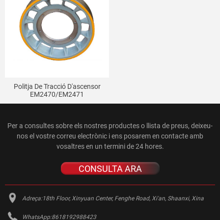
Politja De Tracció D'ascensor
EM2470/EM2471
Per a consultes sobre els nostres productes o llista de preus, deixeu-
nos el vostre correu electrònic i ens posarem en contacte amb
vosaltres en un termini de 24 hores.
CONSULTA ARA
Adreça:
18th Floor, Xinyuan Center, Fenghe Road, Xi'an, Shaanxi, Xina
WhatsApp:
8618192988423