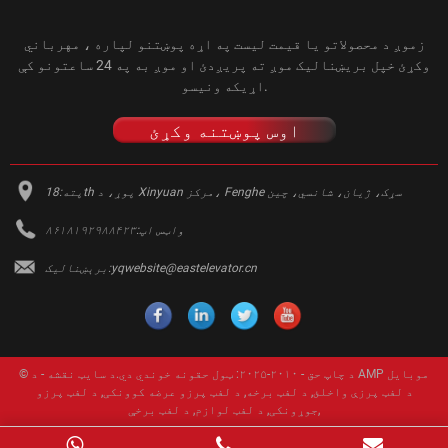
زموږ د محصولاتو یا قیمت لیست په اړه پوښتنو لپاره ، مهرباني
وکړئ خپل بریښنالیک موږ ته پریږدئ او موږ به په 24 ساعتونو کې
اړیکه ونیسو.
اوس پوښتنه وکړئ
18th پوړ، د Xinyuan مرکز، Fenghe سړک، ژیان، شانسي، چین
پته:
واټس اپ:
۸۶۱۸۱۹۲۹۸۸۴۲۳
yqwebsite@eastelevator.cn
برېښنالیک:
د AMP موبایل
© د چاپ حق - ۲۰۱۰-۲۰۲۵: ټول حقونه خوندي دي.
د سایټ نقشه
-
د لفټ پرزې واخلئ
,
د لفټ برخه
,
د لفټ پرزو عرضه کوونکی
,
د لفټ پرزو
,
جوړونکی
,
د لفټ لوازم
,
د لفټ برخې