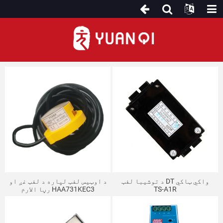
د لفټ نورې برخې
د توشیبا لفټ DT واکي ټاکي
د اوټیس لفټ لپاره د لفټ غږ او
TS-A1R
رڼا الارم HAA731KEC3