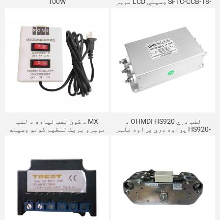
موټر LCD ډسپلې SFTC-CCB-T8-
100W
TPJ-YY
د OHMDI HS920 لفټ درې
د کون لفټ لپاره د لفټ MX
پړاوه درې پړاوه فلټر HS920-
موټرو بریک تنظیم کولو وسیله
KM989077
16A-S