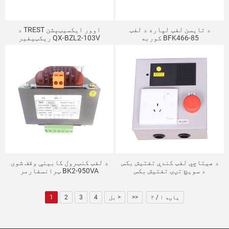
د تایسن لفټ لپاره د لفټ
د TREST اوور ایکسیټېشن
کوربه BFK466-85
ریکټیفیر QX-BZL2-103V
د هیتاچي لفټ کندې تفتیش بکس
د لفټ کنټرول کابینې وقف شوی
د سویچ تڼۍ تفتیش بکس
ټرانسفارمر BK2-950VA
N2000298-A
پاڼه ۱ / ۴
>>
بل >
4
3
2
1