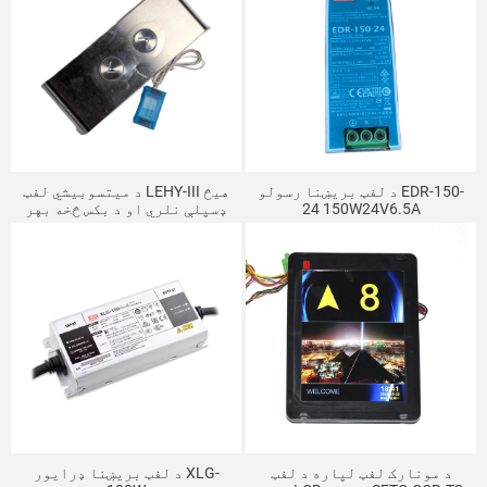
د لفټ بریښنا رسولو EDR-150-
د میتسوبیشي لفټ LEHY-III هیڅ
24 150W24V6.5A
ډسپلې نلري او د بکس څخه بهر
P262054A000 دی
د مونارک لفټ لپاره د لفټ
د لفټ بریښنا ډرایور XLG-