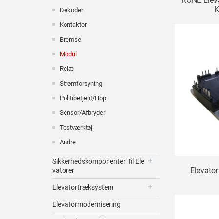
KONE Elev
Dekoder
Elev
Kontaktor
Bremse
Modul
Relæ
Strømforsyning
Politibetjent/hop
Sensor/afbryder
Testværktøj
Andre
Sikkerhedskomponenter Til Ele
Elevato
Vatorer
Elevatortræksystem
Elevatormodernisering