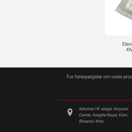
Elev
K
For forespørgsler om vores produk
Adresse:
18. etage, Xinyuan
Center, Fenghe Road, Xi'an,
Shaanxi, Kina