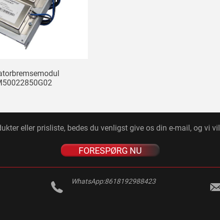
atorbremsemodul
M50022850G02
ter eller prisliste, bedes du venligst give os din e-mail, og vi vi
FORESPØRG NU
WhatsApp:
8618192988423