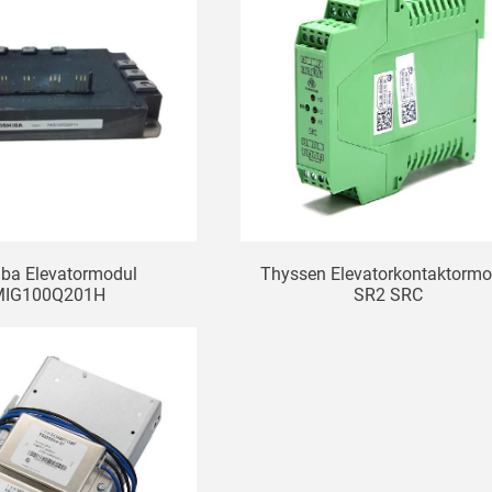
iba Elevatormodul
Thyssen Elevatorkontaktormo
MIG100Q201H
SR2 SRC