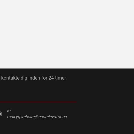
l kontakte dig inden for 24 timer.
E-
mail:
yqwebsite@eastelevator.cn