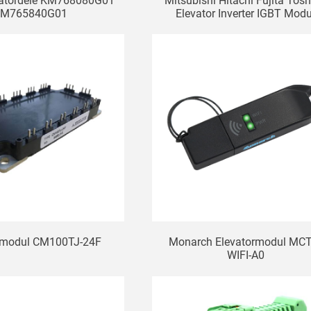
atordele KM768080G01
Mitsubishi Hitachi Fujita Tos
KM765840G01
Elevator Inverter IGBT Modu
atorbremsemodul
7MBP150RA120-05
rmodul CM100TJ-24F
Monarch Elevatormodul MC
WIFI-A0