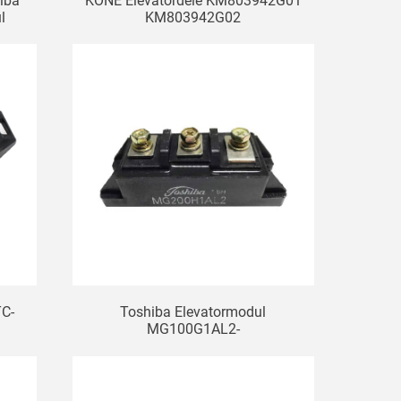
hiba
KONE Elevatordele KM803942G01
l
KM803942G02
Elevatorbremsemodul
TC-
Toshiba Elevatormodul
MG100G1AL2-
4/MG200H1AL2/MG150H1FL1/MG200H1FL1A