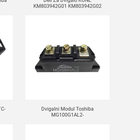
hiba
Deli Za Dvigalo KONE
KM803942G01 KM803942G02
Zavorni Modul Dvigala
TC-
Dvigalni Modul Toshiba
MG100G1AL2-
4/MG200H1AL2/MG150H1FL1/MG200H1FL1A