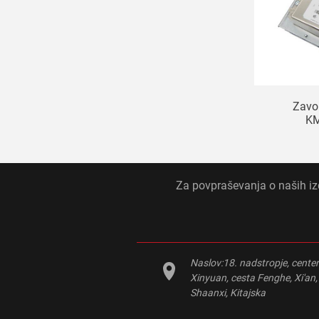
Zavo
K
Za povpraševanja o naših izd
Naslov:
18. nadstropje, cente
Xinyuan, cesta Fenghe, Xi'an,
Shaanxi, Kitajska