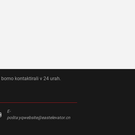
 bomo kontaktirali v 24 urah.
E-
pošta:
yqwebsite@eastelevator.cn