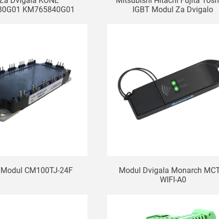
 Za Dvigala KONE
Mitsubishi Hitachi Fujita Tos
80G01 KM765840G01
IGBT Modul Za Dvigalo
rni Modul Dvigala
7MBP150RA120-05
i Modul CM100TJ-24F
Modul Dvigala Monarch MC
WIFI-A0