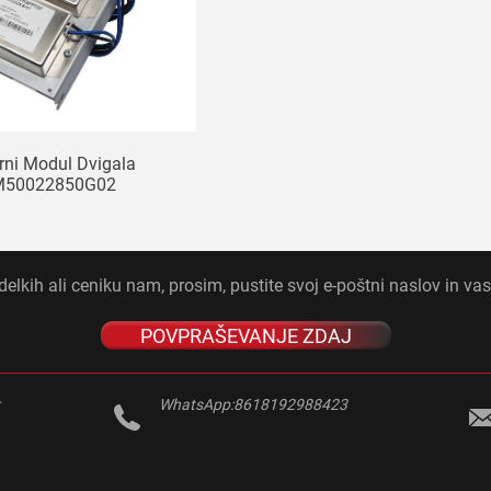
rni Modul Dvigala
M50022850G02
elkih ali ceniku nam, prosim, pustite svoj e-poštni naslov in vas
POVPRAŠEVANJE ZDAJ
r
WhatsApp:
8618192988423