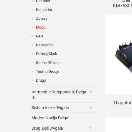
Deli
Dekoder
KM7680
Kontaktor
Zavo
Zavora
Modul
Rele
Napajalnik
Policaj/Skok
Senzor/stikalo
Testno Orodje
Drugo
Varnostne Komponente Dviga
La
Dvigaln
Sistem Vleke Dvigala
Modernizacija Dvigal
Drugi Deli Dvigala