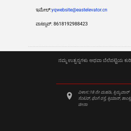
ಇಮೇಲ್:
yqwebsite@eastelevator.cn
ವಾಟ್ಸಾಪ್: 8618192988423
ನಮ್ಮ ಉತ್ಪನ್ನಗಳು ಅಥವಾ ಬೆಲೆಪಟ್ಟಿಯ ಕುರಿ
ವಿಳಾಸ::
18 ನೇ ಮಹಡಿ, ಕ್ಸಿನ್ಯುವಾನ್
ಸೆಂಟರ್, ಫೆಂಗೆ ರಸ್ತೆ, ಕ್ಸಿಯಾನ್, ಶಾಂಕ್ಸಿ
ಚೀನಾ