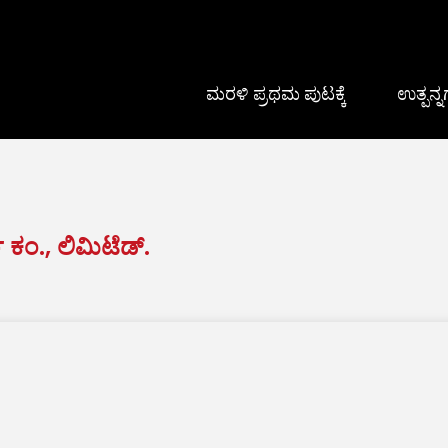
ಮರಳಿ ಪ್ರಥಮ ಪುಟಕ್ಕೆ
ಉತ್ಪನ್
್ ಕಂ., ಲಿಮಿಟೆಡ್.