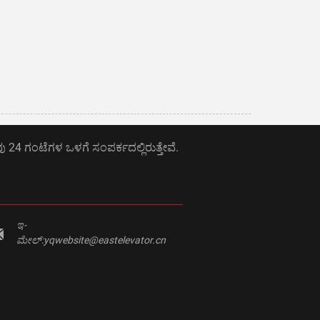
ು 24 ಗಂಟೆಗಳ ಒಳಗೆ ಸಂಪರ್ಕದಲ್ಲಿರುತ್ತೇವೆ.
ಇ-
ಮೇಲ್:
yqwebsite@eastelevator.cn