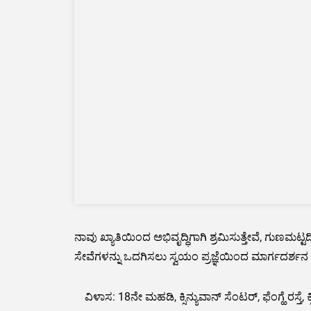
ನಾವು ಖ್ಯಾತಿಯಿಂದ ಅಭಿವೃದ್ಧಿಗಾಗಿ ಶ್ರಮಿಸುತ್ತೇವೆ, ಗುಣಮಟ್ಟದ
ಸೇವೆಗಳನ್ನು ಒದಗಿಸಲು ಸ್ವಯಂ ಪ್ರಜ್ಞೆಯಿಂದ ಮಾರ್ಗದರ್ಶನ 
ವಿಳಾಸ: 18ನೇ ಮಹಡಿ, ಕ್ಸಿನ್ಯುವಾನ್ ಸೆಂಟರ್, ಫೆಂಗ್ಹೆ ರಸ್ತೆ, ಕ