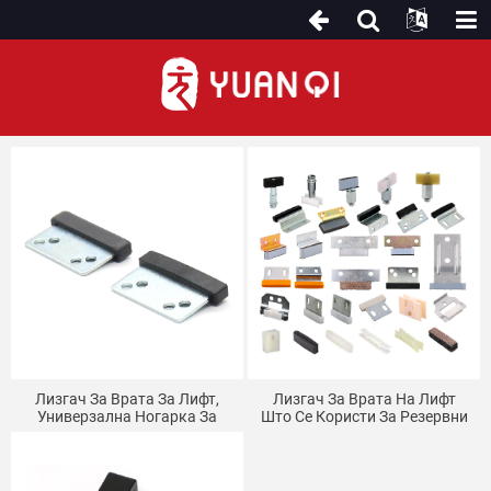
Лизгач
Лизгач За Врата За Лифт,
Лизгач За Врата На Лифт
Универзална Ногарка За
Што Се Користи За Резервни
Врата За Ходник, Погодна За
Делови За Лифтови Hyundai
Mitsubishi Otis Thyssen
Kone, Mitsubishi, Toshiba,
Hitachi, Thyssen, Otis, Schindler