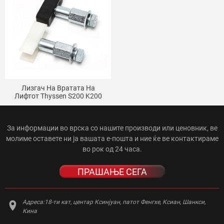
Лизгач На Вратата На
Лифтот Thyssen S200 K200
K300 Fermator Лизгач На
Вратата Од Ходникот
Слетување Врата Од
Автомобилот
За информации во врска со нашите производи или ценовник, ве
молиме оставете ни ја вашата е-пошта и ние ќе ве контактираме
во рок од 24 часа.
ПРАШАЊЕ СЕГА
Адреса:
18-ти кат, центар Ксинјуан, патот Фенгхе, Ксиан, Шанкси,
Кина