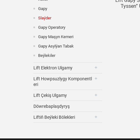
Lift Gapy S
Tyssen” 
Gapy
Slaýder
Gapy Operatory
Gapy Maşyn Kemeri
Gapy Asylýan Tabak
Beýlekiler
Lift Elektron Ulgamy
Lift Howpsuzlygy Komponentl
Eri
Lift Çekiş Ulgamy
Döwrebaplaşdyryş
Liftiň Beýleki Bölekleri