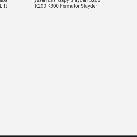
hiba
Tyssen Lifti Gapy Slaýderi S200
Lift
K200 K300 Fermator Slaýder
ýan
Zalynyň Gapysy Gonýan Gapy
Maşynyň Gapysy