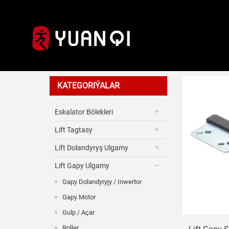
Slaýder
KATEGORIÝALAR
Eskalator Bölekleri
Lift Tagtasy
Lift Dolandyryş Ulgamy
Lift Gapy Ulgamy
Gapy Dolandyryjy / Inwertor
Gapy Motor
Gulp / Açar
Roller