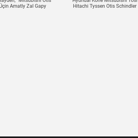
laýderi, “Mitsubishi Otis
Hyundai Kone Mitsubishi Tos
Üçin Amatly Zal Gapy
Hitachi Tyssen Otis Schindler 
Aýagy
Ätiýaçlyk Şaýlary Üçin Ulanyl
Lift Gapy Slaýderi