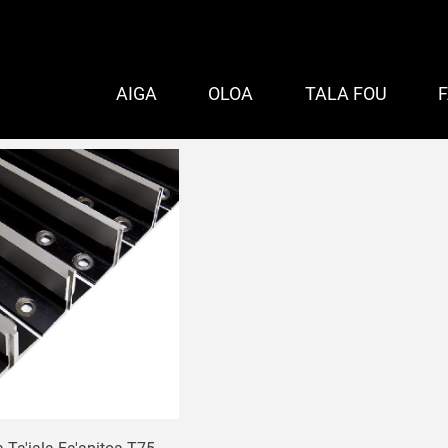
AIGA
OLOA
TALA FOU
ala