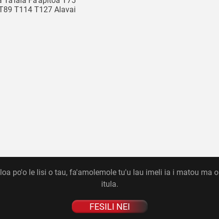
la Ta'iala Fa'apitoa T75
T89 T114 T127 Alavai
o'ota'iga Alavai Mautu
a Alavai Ta'iala Omo
 po'o le lisi o tau, fa'amolemole tu'u lau imeli ia i matou ma o 
itula.
FESILI NEI