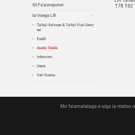
Lifi Ta'ia
Si'i Fa'aonaponei
T78 T82 
Autu Fes
Isi Vaega Lifi
Ta'ial
Ta'ita'i Se'evae & Ta'ita'i Fusi Seev
Ae
Faaili
Auala Taiala
Intercom
Uaea
Can Suauu
Mo fa'amatalaga e uiga ia matou oloa