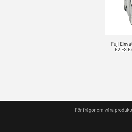
Fuji Elev
E2 E3 E
För frågor om våra produkter