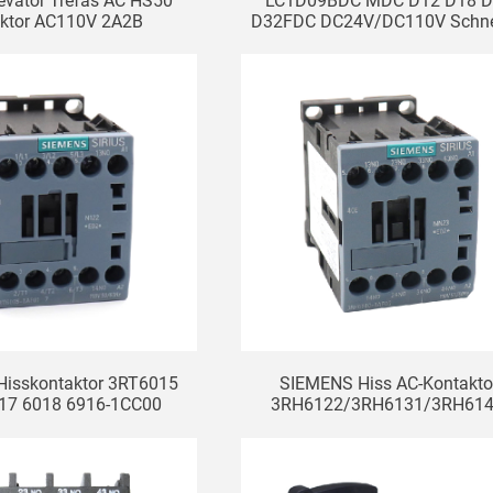
levator Trefas AC HS50
LC1D09BDC MDC D12 D18 
ktor AC110V 2A2B
D32FDC DC24V/DC110V Schne
Hiss DC-Kontaktor
isskontaktor 3RT6015
SIEMENS Hiss AC-Kontakto
17 6018 6916-1CC00
3RH6122/3RH6131/3RH614
1AF01 AF02
1AF00-1AP00