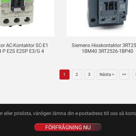
ator AC-Kontaktor SC-E1
Siemens Hisskontaktor 3RT25
4 P E2S E2SP E3/G 4
1BM40 3RT2526-1BP40
E1P/G 2 3
1
2
3
Nästa >
>>
 eller prislista, vänligen lämna din e-postadress till oss så kon
FÖRFRÅGNING NU