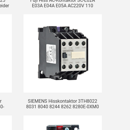
D25
Fuji Hiss AC-Kontaktor SC-E02A
ider
E03A E04A E05A AC220V 110
r
SIEMENS Hisskontaktor 3TH8022
0-
8031 8040 8244 8262 8280E-0XM0
-0XF0