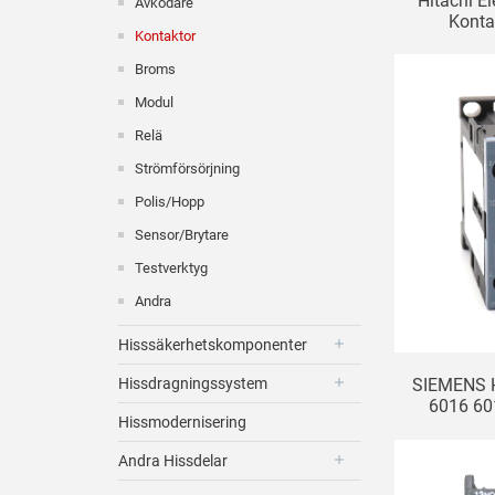
Hitachi E
Avkodare
Konta
Kontaktor
Broms
Modul
Relä
Strömförsörjning
Polis/Hopp
Sensor/brytare
Testverktyg
Andra
Hisssäkerhetskomponenter
Hissdragningssystem
SIEMENS H
6016 60
Hissmodernisering
Andra Hissdelar