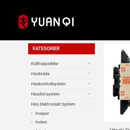
Kontaktor
KATEGORIER
Rulltrappsdelar
Hissbräda
Hisskontrollsystem
Hissdörrsystem
Hiss Elektroniskt System
Knappar
Kodare