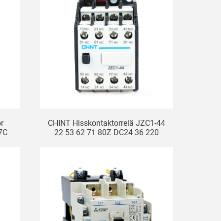
r
CHINT Hisskontaktorrelä JZC1-44
7C
22 53 62 71 80Z DC24 36 220
380V