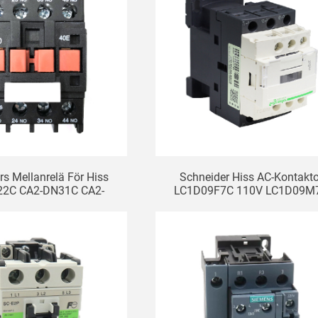
rs Mellanrelä För Hiss
Schneider Hiss AC-Kontakto
22C CA2-DN31C CA2-
LC1D09F7C 110V LC1D09M
 AC110V220V380V
220V 9A