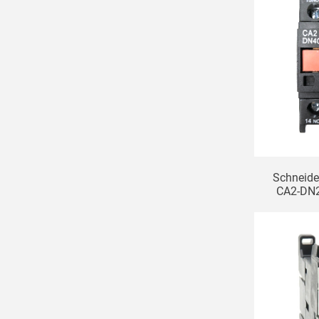
Schneide
CA2-DN
DN40C