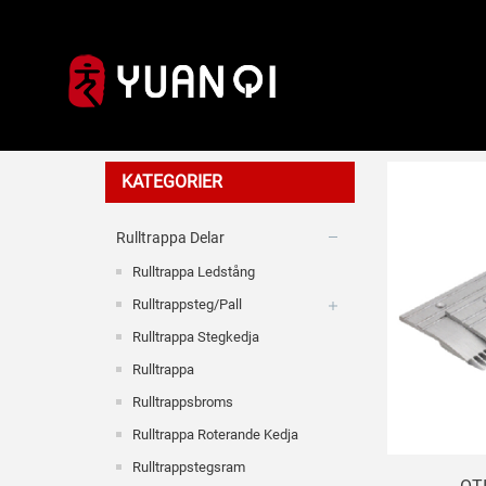
OTIS Rull
KATEGORIER
Rulltrappa Delar
Rulltrappa Ledstång
Rulltrappsteg/pall
Rulltrappa Stegkedja
Rulltrappa
Rulltrappsbroms
Rulltrappa Roterande Kedja
Rulltrappstegsram