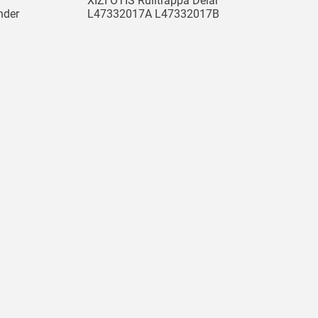
XIZI OTIS Rulltrappa Delar
nder
L47332017A L47332017B
Rulltrappa Plast Kamplatta