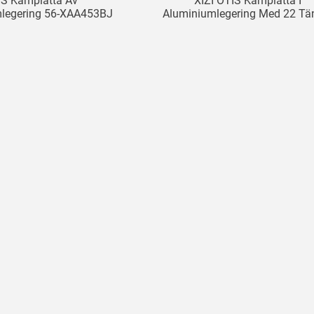
IS Kamplatta Av
XIZI OTIS Kamplatta I
legering 56-XAA453BJ
Aluminiumlegering Med 22 Tä
pskamplatta 22 Tänder
Rulltrappa Delar