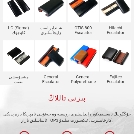
Hitachi
OTIS-800
شىندلېر لىفت
LG (Sigma)
Escalator
Escalator
زاپچاسلىرى
كاۋچۇك
زاپچاسلىرى
زاپچاسلىرى
Escalator
Escalator
Handrail GRF
Escalator
تۇتقۇچ SD ...
زاپچاسلىرى
GRF-1
Handrail
تۇتقۇچ
Fujitec
General
General
مىتسۇبىشى
Escalator
Polyurethane
Escalator
لىفىت
زاپچاسلىرى
Escalator
Handrail SDS
زاپچاسلىرى J
Escalator
Handrail SDS
SWE OTIS-800
تىپلىق Escalator
بىزنى تاللاڭ
Handrail STD
SWE ...
GRF
قولى ...
جۇڭگونىڭ ئاسسىملاتور زاپچاسلىرى روسىيە ۋە جەنۇبىي ئامېرىكا بازىرىدىكى
ئاساسلىق بازار TOP3 كارخانىلىرىنى ئېكسپورت قىلىدۇ.