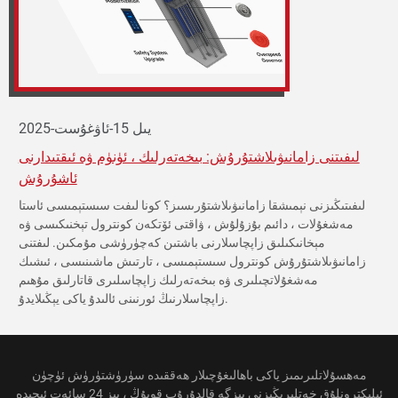
2025-يىل 15-ئاۋغۇست
لىفىتنى زامانىۋىلاشتۇرۇش: بىخەتەرلىك ، ئۈنۈم ۋە ئىقتىدارنى
ئاشۇرۇش
لىفىتىڭىزنى نېمىشقا زامانىۋىلاشتۇرىسىز؟ كونا لىفت سىستېمىسى ئاستا
مەشغۇلات ، دائىم بۇزۇلۇش ، ۋاقتى ئۆتكەن كونترول تېخنىكىسى ۋە
مېخانىكىلىق زاپچاسلارنى باشتىن كەچۈرۈشى مۇمكىن. لىفتنى
زامانىۋىلاشتۇرۇش كونترول سىستېمىسى ، تارتىش ماشىنىسى ، ئىشىك
مەشغۇلاتچىلىرى ۋە بىخەتەرلىك زاپچاسلىرى قاتارلىق مۇھىم
زاپچاسلارنىڭ ئورنىنى ئالىدۇ ياكى يېڭىلايدۇ.
مەھسۇلاتلىرىمىز ياكى باھالىغۇچىلار ھەققىدە سۈرۈشتۈرۈش ئۈچۈن
ئېلېكترونلۇق خەتلىرىڭىزنى بىزگە قالدۇرۇپ قويۇڭ ، بىز 24 سائەت ئىچىدە