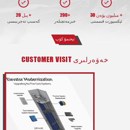
30 مىليون يۈەن +
200+
20 يىل +
ئېكسپورت قىممىتى
خىزمەتچىلەر
كەسىپ تەجرىبىسى
تېخىمۇ كۆپ
CUSTOMER VISIT خەۋەرلىرى