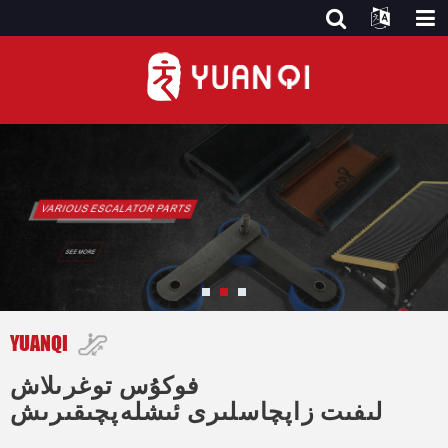
YUANQI
فوكۇس توغرىلاش
لىفىت زاپچاسلىرى ئىشلەپچىقىرىش