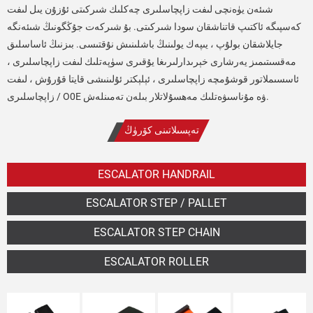
شىئەن يۈەنچى لىفت زاپچاسلىرى چەكلىك شىركىتى ئۇزۇن يىل لىفت
كەسپىگە ئاكتىپ قاتناشقان سودا شىركىتى. بۇ شىركەت جۇڭگونىڭ شىئەنگە
جايلاشقان بولۇپ ، يىپەك يولىنىڭ باشلىنىش نۇقتىسى. بىزنىڭ ئاساسلىق
مەقسىتىمىز يەرشارى خېرىدارلىرىغا يۇقىرى سۈپەتلىك لىفت زاپچاسلىرى ،
ئاسسىملاتور قوشۇمچە زاپچاسلىرى ، ئېلېكتر ئۇلىنىشى قايتا قۇرۇش ، لىفت
زاپچاسلىرى / O0E ۋە مۇناسىۋەتلىك مەھسۇلاتلار بىلەن تەمىنلەش.
تەپسىلاتىنى كۆرۈڭ
ESCALATOR HANDRAIL
ESCALATOR STEP / PALLET
ESCALATOR STEP CHAIN
ESCALATOR ROLLER