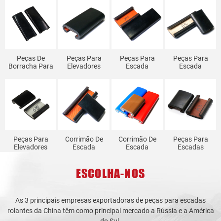
Peças De
Peças Para
Peças Para
Peças Para
Borracha Para
Elevadores
Escada
Escada
Escada
Schindler
Rolante OTIS-
Rolante Hitachi
Rolante LG
Corrimãos
800 Corrimão
Corrimão GRF
(Sigma)
Para Escadas
Para Escada
GRF-1
Corrimão
Rolantes SD...
Rolante
Peças Para
Corrimão De
Corrimão De
Peças Para
Elevadores
Escada
Escada
Escadas
Mitsubishi
Rolante Geral
Rolante De
Rolantes
Escada
SDS SWE OTIS-
Poliuretano
Fujitec
ESCOLHA-NOS
Rolante Tipo
800 GRF
Geral SDS
Corrimão De
J...
SWE...
Escada
Rolante STD
As 3 principais empresas exportadoras de peças para escadas
rolantes da China têm como principal mercado a Rússia e a América
do Sul.