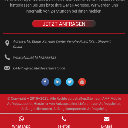
hinterlassen Sie uns bitte Ihre E-Mail-Adresse. Wir werden uns
innerhalb von 24 Stunden bei Ihnen melden.
JETZT ANFRAGEN
Adresse:
18. Etage, Xinyuan Center, Fenghe Road, Xi'an, Shaanxi,
China
WhatsApp:
8618192988423
E-Mail:
yqwebsite@eastelevator.cn
© Copyright – 2010–2025: Alle Rechte vorbehalten.
Sitemap
-
AMP Mobile
Aufzugszubehör
,
Hersteller von Aufzugsteilen
,
Lieferant von Aufzugsteilen
,
Aufzugsteile kaufen
,
Aufzugskomponente
,
Aufzugsteile
,
WhatsApp
Telefon
E-Mail