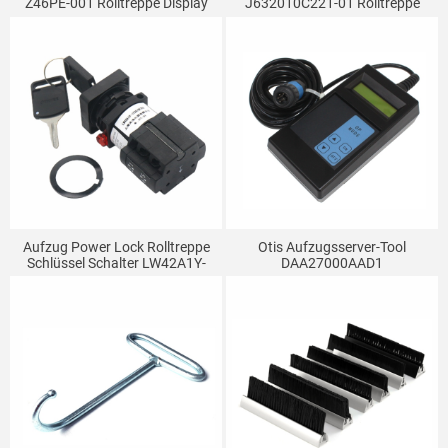
Z46PE-001 Rolltreppe Display
J632010C221-01 Rolltreppe
Board Aufzug Teile Lauf
Schloss Summer Stop Schalter
Anzeige
Aufzug Power Lock Rolltreppe
Otis Aufzugsserver-Tool
Schlüssel Schalter LW42A1Y-
DAA27000AAD1
4736OF302 DAA177CD1
Rolltreppenbediener
Geeignet Für Otis