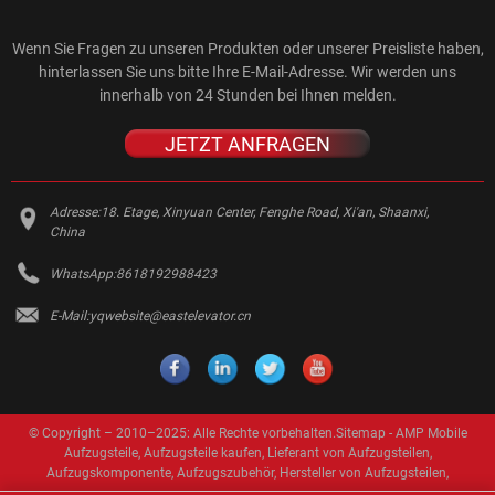
Wenn Sie Fragen zu unseren Produkten oder unserer Preisliste haben,
hinterlassen Sie uns bitte Ihre E-Mail-Adresse. Wir werden uns
innerhalb von 24 Stunden bei Ihnen melden.
JETZT ANFRAGEN
Adresse:
18. Etage, Xinyuan Center, Fenghe Road, Xi'an, Shaanxi,
China
WhatsApp:
8618192988423
E-Mail:
yqwebsite@eastelevator.cn
© Copyright – 2010–2025: Alle Rechte vorbehalten.
Sitemap
-
AMP Mobile
Aufzugsteile
,
Aufzugsteile kaufen
,
Lieferant von Aufzugsteilen
,
Aufzugskomponente
,
Aufzugszubehör
,
Hersteller von Aufzugsteilen
,