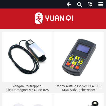
Andere Rolltreppenteile
Yongda Rolltreppen-
Canny Aufzugsserver KLA KLE-
Elektromagnet MX4.286.025
MCU Aufzugsbetreiber
AC110V
Rolltreppe All-In-One-Maschine
Spezial-Debugger