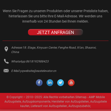
Wenn Sie Fragen zu unseren Produkten oder unserer Preisliste haben,
hinterlassen Sie uns bitte Ihre E-Mail-Adresse. Wir werden uns
innerhalb von 24 Stunden bei Ihnen melden.
JETZT ANFRAGEN
Adresse:
18. Etage, Xinyuan Center, Fenghe Road, Xi'an, Shaanxi,
China
WhatsApp:
8618192988423
E-Mail:
yqwebsite@eastelevator.cn
© Copyright – 2010–2025: Alle Rechte vorbehalten.
Sitemap
-
AMP Mobile
Aufzugsteile
,
Aufzugskomponente
,
Hersteller von Aufzugsteilen
,
Aufzugsteile
kaufen
,
Lieferant von Aufzugsteilen
,
Aufzugszubehör
,