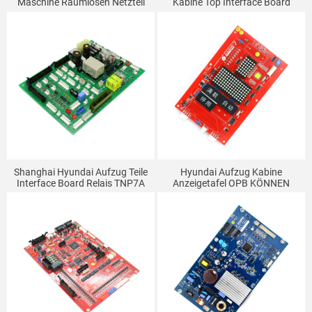
Maschine Raumlosen Netzteil
Kabine Top Interface Board
Bord Tür Maschine Bord DOR-
CCB-3 CCB-7 Aufzug
710B DOR-160 Expansion
Kommunikation Bord ​
Board
Shanghai Hyundai Aufzug Teile
Hyundai Aufzug Kabine
Interface Board Relais TNP7A
Anzeigetafel OPB KÖNNEN
Terminal Board
INDICATOR Bord V1.0 262C215