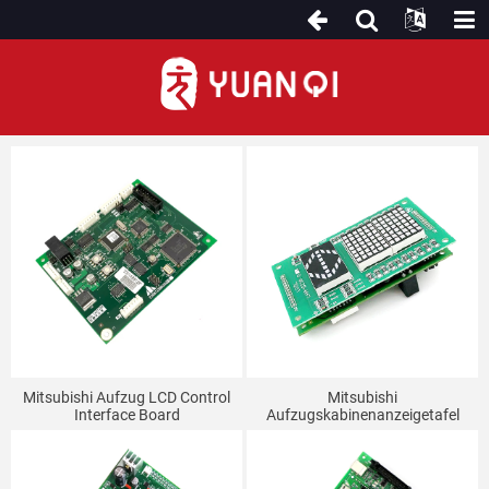
Aufzugstafel
Mitsubishi Aufzug LCD Control
Mitsubishi
Interface Board
Aufzugskabinenanzeigetafel
P366712B000G03/G02/G01
P235710B000G12/G02/LHA-
P366709B000G01 Horizontale
023A
Display Vertikale Display