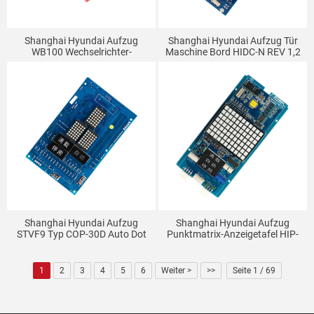
Shanghai Hyundai Aufzug
Shanghai Hyundai Aufzug Tür
WB100 Wechselrichter-
Maschine Bord HIDC-N REV 1,2
Hauptplatine WBVF-N V1.1
DI-INT-7A-M CTC SPVF5 7
(7,5-15 KW)
Shanghai Hyundai Aufzug
Shanghai Hyundai Aufzug
STVF9 Typ COP-30D Auto Dot
Punktmatrix-Anzeigetafel HIP-
Matrix Display Board Auto
WDOT-DA64W BOARD (REV2.2)
Kommunikation Bord
DWG: 26400001 CC-927
1
2
3
4
5
6
Weiter >
>>
Seite 1 / 69