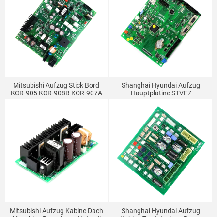
Mitsubishi Aufzug Stick Bord
Shanghai Hyundai Aufzug
KCR-905 KCR-908B KCR-907A
Hauptplatine STVF7
Lift Power Board KCR-905B
Schaltschrank Motherboard
KCR-905A
MCU GIO BOARD Programm
Mitsubishi Aufzug Kabine Dach
Shanghai Hyundai Aufzug