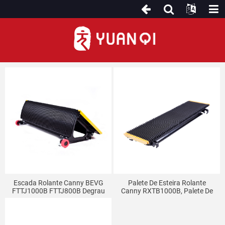
Para Canny Escalator
Escada Rolante Canny BEVG
Palete De Esteira Rolante
FTTJ1000B FTTJ800B Degrau
Canny RXTB1000B, Palete De
De Aço Inoxidável
Aço Inoxidável