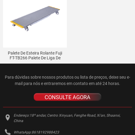
Palete De Esteira Rolante Fuji
FT-TB266 Palete De Liga De
Alumínio Para Escada Rolante
Para dúvidas sobre nossos produtos ou lista de preços, deixe seu e-
mail para nós e entraremos em contato em até 24 horas.
CONSULTE AGORA
Endereço:
18º andar, Centro Xinyuan, Fenghe Road, Xi'an, Shaanxi,
China
WhatsApp:
8618192988423