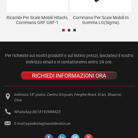
en
Ricambi Per Scale Mobili Hitachi,
Corrimano Per Scale Mobili In
T-
Corrimano GRF GRF-1
Gomma LG(Sigma)
Per richieste sui nostri prodotti o sul listino prezzi, lasciateci il vostro
indirizzo email e vi contatteremo entro 24 ore.
RICHIEDI INFORMAZIONI ORA
Indirizzo:
18° piano, Centro Xinyuan, Fenghe Road, Xi'an, Shaanxi,
Cina
WhatsApp:
8618192988423
E-mail:
yqwebsite@eastelevator.cn