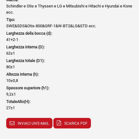
Schindler e Otis e Thyssen e LG e Mitsubishi e Hitachi e Hyundai e Kone
ecc.
Tipo:
SWE&SDS&Otis-800&GRF-1&W-BT2&LG&STD ecc.
Larghezza della bocca (d):
41+2-1
Larghezza interna (D):
62±1
Larghezza totale (D1):
80±1
Altezza interna (h):
10±0,8
Spessore superiore (h1):
9,2±1
TotaleAlto(H):
27±1
INVIACI UN'E-MAIL
SCARICA PDF