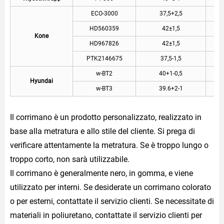
ECO-3000
37,5+2,5
HD560359
42±1,5
Kone
HD967826
42±1,5
PTK2146675
37,5-1,5
w-BT2
40+1-0,5
Hyundai
w-BT3
39.6+2-1
Il corrimano è un prodotto personalizzato, realizzato in
base alla metratura e allo stile del cliente. Si prega di
verificare attentamente la metratura. Se è troppo lungo o
troppo corto, non sarà utilizzabile.
Il corrimano è generalmente nero, in gomma, e viene
utilizzato per interni. Se desiderate un corrimano colorato
o per esterni, contattate il servizio clienti. Se necessitate di
materiali in poliuretano, contattate il servizio clienti per