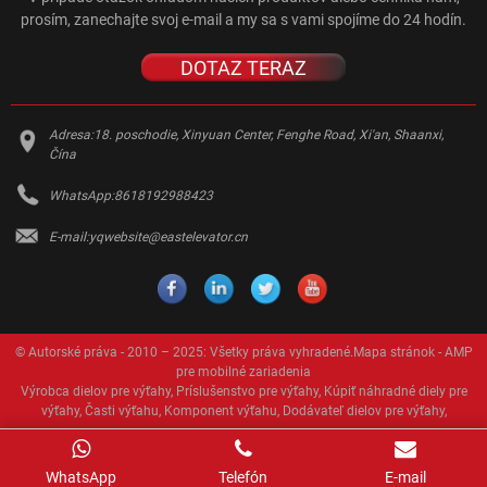
prosím, zanechajte svoj e-mail a my sa s vami spojíme do 24 hodín.
DOTAZ TERAZ
Adresa:
18. poschodie, Xinyuan Center, Fenghe Road, Xi'an, Shaanxi,
Čína
WhatsApp:
8618192988423
E-mail:
yqwebsite@eastelevator.cn
© Autorské práva - 2010 – 2025: Všetky práva vyhradené.
Mapa stránok
-
AMP
pre mobilné zariadenia
Výrobca dielov pre výťahy
,
Príslušenstvo pre výťahy
,
Kúpiť náhradné diely pre
výťahy
,
Časti výťahu
,
Komponent výťahu
,
Dodávateľ dielov pre výťahy
,
WhatsApp
Telefón
E-mail