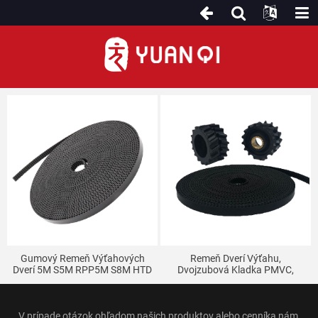
Pás dverového stroja
Gumový Remeň Výťahových
Remeň Dverí Výťahu,
Dverí 5M S5M RPP5M S8M HTD
Dvojzubová Kladka PMVC,
Zhanpeng's Bežný Problém S
Remeň VF5, Motorové Koleso,
Rozvodovými Remeňmi
Diely Výťahu Fermator
V prípade otázok ohľadom našich produktov alebo cenníka nám,