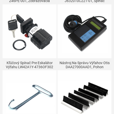
Z46PE-001, Zobrazovacia
J632010C221-01, Spínač
Doska Eskalátora, Indikátor
Zastavenia Bzučiaka Zámku
Chodu Častí Výťahu
Eskalátora
Kľúčový Spínač Pre Eskalátor
Nástroj Na Správu Výťahov Otis
Výťahu LW42A1Y-4736OF302
DAA27000AAD1, Pohon
DAA177CD1 Vhodný Pre Otis
Eskalátora