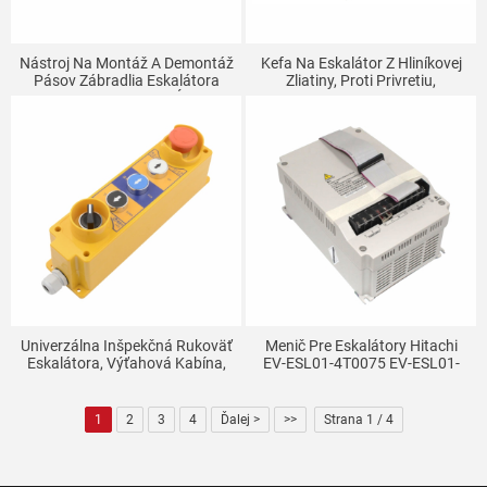
Nástroj Na Montáž A Demontáž
Kefa Na Eskalátor Z Hliníkovej
Pásov Zábradlia Eskalátora
Zliatiny, Proti Privretiu,
Nástroj Na Montáž A Údržbu
Spomaľovač Horenia, Koniec
Výťahu Univerzálny Hák Na
Kefy, Jednoradový, Dvojradový,
Pásy Zábradlia
Základňa
Univerzálna Inšpekčná Rukoväť
Menič Pre Eskalátory Hitachi
Eskalátora, Výťahová Kabína,
EV-ESL01-4T0075 EV-ESL01-
Vrchná Inšpekčná Skrinka,
4T0055 Diely Pre Výťahy
Inšpekčná Obsluha, Tlačidlo,
Diely Výťahu
1
2
3
4
Ďalej >
>>
Strana 1 / 4