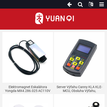
Ostatné diely eskalátora
Elektromagnet Eskalátora
Server Výťahu Canny KLA KLE-
Yongda MX4.286.025 AC110V
MCU, Obsluha Výťahu,
Eskalátor, Všestranný Stroj,
Špeciálny Debugger