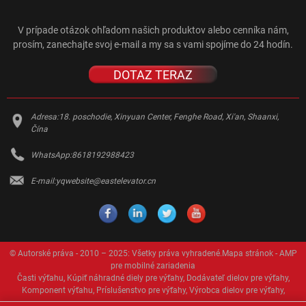
V prípade otázok ohľadom našich produktov alebo cenníka nám,
prosím, zanechajte svoj e-mail a my sa s vami spojíme do 24 hodín.
DOTAZ TERAZ
Adresa:
18. poschodie, Xinyuan Center, Fenghe Road, Xi'an, Shaanxi,
Čína
WhatsApp:
8618192988423
E-mail:
yqwebsite@eastelevator.cn
© Autorské práva - 2010 – 2025: Všetky práva vyhradené.
Mapa stránok
-
AMP
pre mobilné zariadenia
Časti výťahu
,
Kúpiť náhradné diely pre výťahy
,
Dodávateľ dielov pre výťahy
,
Komponent výťahu
,
Príslušenstvo pre výťahy
,
Výrobca dielov pre výťahy
,