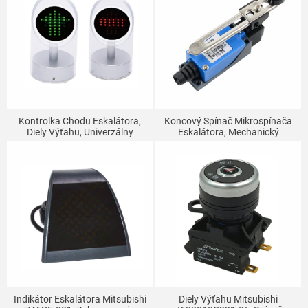
Kontrolka Chodu Eskalátora,
Koncový Spínač Mikrospínača
Diely Výťahu, Univerzálny
Eskalátora, Mechanický
Smerový Ukazovateľ
Kontaktný Spínač S
Nastavovacou Valčekom TZ
YBLX ME-8108
Indikátor Eskalátora Mitsubishi
Diely Výťahu Mitsubishi