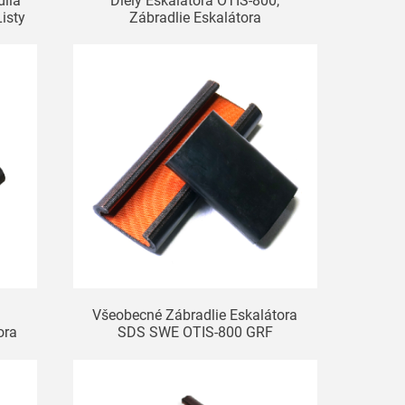
dlia
Diely Eskalátora OTIS-800,
isty
Zábradlie Eskalátora
y
Všeobecné Zábradlie Eskalátora
ora
SDS SWE OTIS-800 GRF