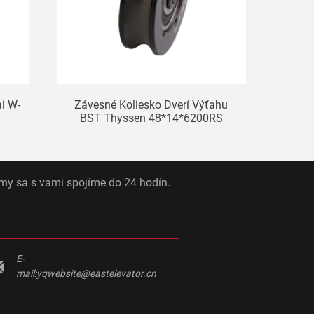
i W-
Závesné Koliesko Dverí Výťahu
BST Thyssen 48*14*6200RS
 my sa s vami spojíme do 24 hodín.
E-
mail:
yqwebsite@eastelevator.cn