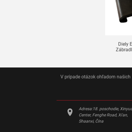
Diely 
Zábradl
V prípade otázok ohľadom našich p
Adresa:
18. poschodie, Xinyu
Center, Fenghe Road, Xi'an,
Shaanxi, Čína