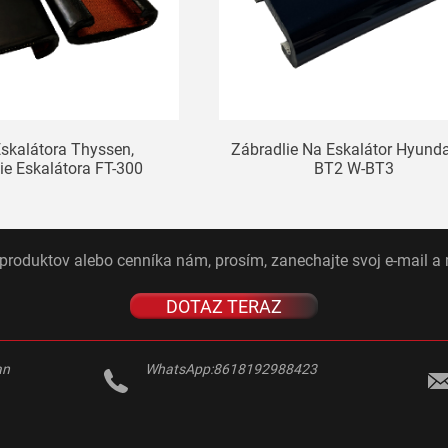
Eskalátora Thyssen,
Zábradlie Na Eskalátor Hyunda
ie Eskalátora FT-300
BT2 W-BT3
roduktov alebo cenníka nám, prosím, zanechajte svoj e-mail a
DOTAZ TERAZ
an
WhatsApp:
8618192988423