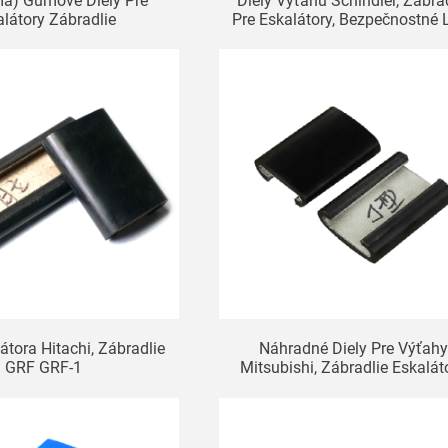
ma) Gumové Diely Pre
Diely Výťahu Schindler, Zábra
alátory Zábradlie
Pre Eskalátory, Bezpečnostné L
SDS SWE
átora Hitachi, Zábradlie
Náhradné Diely Pre Výťah
GRF GRF-1
Mitsubishi, Zábradlie Eskalát
Typu J