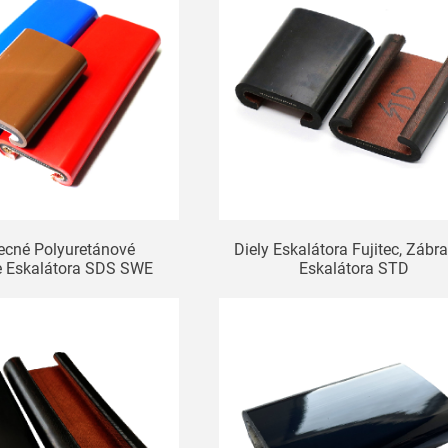
ecné Polyuretánové
Diely Eskalátora Fujitec, Zábra
e Eskalátora SDS SWE
Eskalátora STD
OTIS-800 GRF