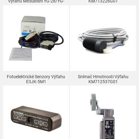
Výťahu Mitsubishi YG-28/YG-
KM713226G01
25G1/YG-128
Fotoelektrické Senzory Výťahu
Snímač Hmotnosti Výťahu
E3JK-5M1
KM712537G01