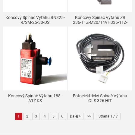
Koncový Spínač Výťahu BN325-
Koncový Spínač Výťahu ZR
R/SM-25-30-DS
236-11Z-M20/T4VH336-11Z-
M20-1058
Koncový Spínač Výťahu 188-
Fotoelektrický Spínač Výťahu
A1Z KS
GLS 326 HIT
1
2
3
4
5
6
Ďalej >
>>
Strana 1 / 7