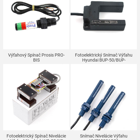
Výťahový Spínač Prosis PRO-
Fotoelektrický Snímač Výťahu
BIS
Hyundai BUP-50/BUP-
50S/BUP-50-HD-50S-P
Fotoelektrický Spínač Nivelácie
Snímač Nivelácie Výťahu