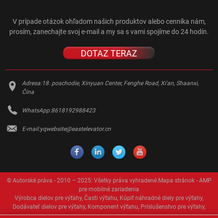
V prípade otázok ohľadom našich produktov alebo cenníka nám,
prosím, zanechajte svoj e-mail a my sa s vami spojíme do 24 hodín.
DOTAZ TERAZ
Adresa:
18. poschodie, Xinyuan Center, Fenghe Road, Xi'an, Shaanxi,
Čína
WhatsApp:
8618192988423
E-mail:
yqwebsite@eastelevator.cn
© Autorské práva - 2010 – 2025: Všetky práva vyhradené.
Mapa stránok
-
AMP
pre mobilné zariadenia
Výrobca dielov pre výťahy
,
Časti výťahu
,
Kúpiť náhradné diely pre výťahy
,
Dodávateľ dielov pre výťahy
,
Komponent výťahu
,
Príslušenstvo pre výťahy
,