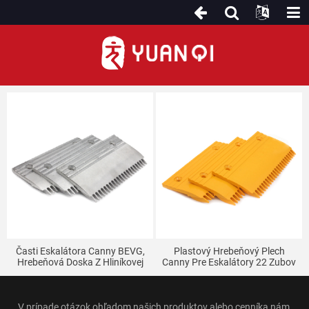
Pre eskalátor Canny
Časti Eskalátora Canny BEVG,
Plastový Hrebeňový Plech
Hrebeňová Doska Z Hliníkovej
Canny Pre Eskalátory 22 Zubov
Zliatiny Pre Chodník, 22 Zubov
Ľavý Stredný Pravý BEVG
V prípade otázok ohľadom našich produktov alebo cenníka nám,