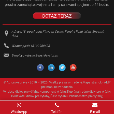
prosím, zanechajte svoj e-mail a my sa s vami spojíme do 24 hodín.
DOTAZ TERAZ
Adresa:
18. poschodie, Xinyuan Center, Fenghe Road, Xi'an, Shaanxi,
Čína
WhatsApp:
8618192988423
E-mail:
yqwebsite@eastelevator.cn
© Autorské práva - 2010 – 2025: Všetky práva vyhradené.
Mapa stránok
-
AMP
pre mobilné zariadenia
Výrobca dielov pre výťahy
,
Komponent výťahu
,
Kúpiť náhradné diely pre výťahy
,
Dodávateľ dielov pre výťahy
,
Časti výťahu
,
Príslušenstvo pre výťahy
,
WhatsApp
Telefón
E-mail