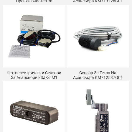
Превключвател За
Асансьора KM713226G01
Нивелиране На Асансьори
Mitsubishi YG-28/YG-25G1/YG-
128
Фотоелектрически Сензори
Сензор За Тегло На
За Асансьори E3JK-5M1
Асансьора KM712537G01