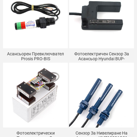
Асансьорен Превключвател
Фотоелектричен Сензор За
Prosis PRO-BIS
Асансьор Hyundai BUP-
50/BUP-50S/BUP-50-HD-50S-P
Фотоелектрически
Сензор За Нивелиране На