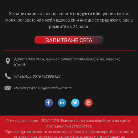
За запитвания относно нашите продукти или ценова листа,
моля, оставете ни имейл адреса си и ние ще се свържем с вас в
рамките на 24 часа.
ЗАПИТВАНЕ СЕГА
Адрес:
18-ти етаж, Xinyuan Center, Fenghe Road, Xi'an, Shaanxi,
Китай
WhatsApp:
8618192988423
Имейл:
yqwebsite@eastelevator.cn
© Авторско право - 2010-2025: Всички права запазени.
Карта на сайта
-
AMP мобилни устройства
Производител на части за асансьори
,
Части за асансьори
,
Купете части
за асансьори
,
Доставчик на части за асансьори
,
Компонент на