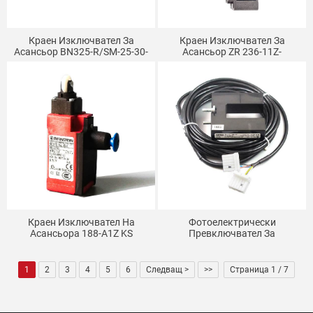
Краен Изключвател За
Краен Изключвател За
Асансьор BN325-R/SM-25-30-
Асансьор ZR 236-11Z-
DS
M20/T4VH336-11Z-M20-1058
Краен Изключвател На
Фотоелектрически
Асансьора 188-A1Z KS
Превключвател За
Асансьори GLS 326 HIT
1
2
3
4
5
6
Следващ >
>>
Страница 1 / 7