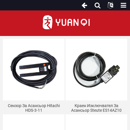
Сензор/Превключвател
Сензор За Асансьор Hitachi
Краен Изключвател За
HDS-3-11
Асансьор Steute ES14AZ10