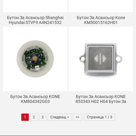
Бутон За Асансьор Shanghai
Бутон За Асансьор Kone
Hyundai STVF9 A4N241532
KM50015162H01
HD60-1 Бутон SM.04PB
A3N136161
Бутон За Асансьор KONE
Бутон За Асансьор KONE
KM804342G03
853343 H02 H04 Бутон За
Повикване Квадратен Бутон
За Ухо
1
2
3
Следващ >
>>
Страница 1 / 3