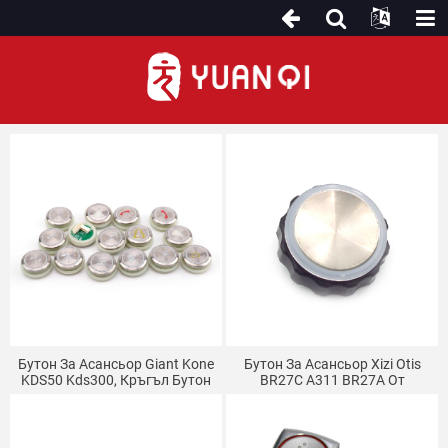
Бутони
Бутон За Асансьор Giant Kone
Бутон За Асансьор Xizi Otis
KDS50 Kds300, Кръгъл Бутон
BR27C A311 BR27A От
A4J16467 KM853343H04
Неръждаема Стомана,
Кръгъл Бутон