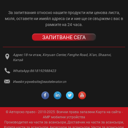
За запитвания относно нашите продукти или ценова листа,
моля, оставете ни имейл адреса си и ние ще се свържем с вас в
рамките на 24 часа.
ЗАПИТВАНЕ СЕГА
Адрес:
18-ти етаж, Xinyuan Center, Fenghe Road, Xi'an, Shaanxi,
Китай
WhatsApp:
8618192988423
Имейл:
yqwebsite@eastelevator.cn
© Авторско право - 2010-2025: Всички права запазени.
Карта на сайта
-
AMP мобилни устройства
Производител на части за асансьори
,
Доставчик на части за асансьори
,
Купете части за асансьори
,
Аксесоари за асансьори
,
Части за асансьори
,