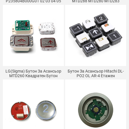
P235804B000G01 02 03 04 05
MTD288 MTD280 MTD283
06 07 08 09
DA283
LG(Sigma) Бутон За Асансьор
Бутон За Асансьор Hitachi DL-
MTD260 Квадратен Бутон
PO2 OL AR-4 Етажен
Червена Светлина Синя
Превключвател За
Светлина MTD265 24V
Повикване Guangri Special
AK2026