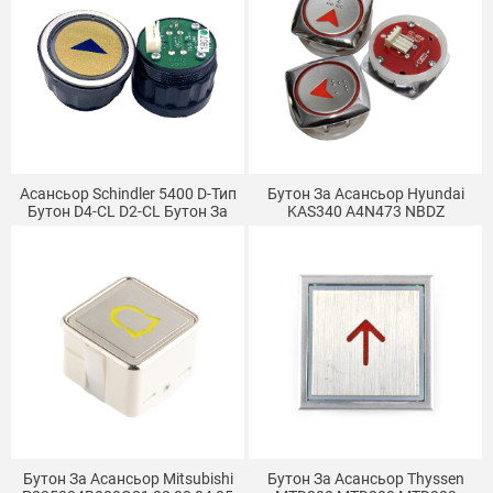
Асансьор Schindler 5400 D-Тип
Бутон За Асансьор Hyundai
Бутон D4-CL D2-CL Бутон За
KAS340 A4N473 NBDZ
Асансьор Четирипинов
Сензорен Бутон KAN-J0603
Кръгъл Бутон
KA304T A4N47443
Бутон За Асансьор Mitsubishi
Бутон За Асансьор Thyssen