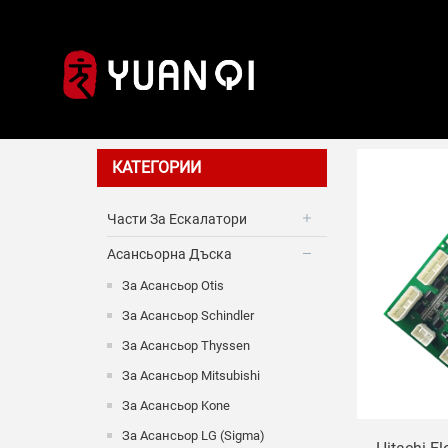
За асансь
КАТЕГОРИИ
Части За Ескалатори
Асансьорна Дъска
За Асансьор Otis
За Асансьор Schindler
За Асансьор Thyssen
За Асансьор Mitsubishi
За Асансьор Kone
За Асансьор LG (Sigma)