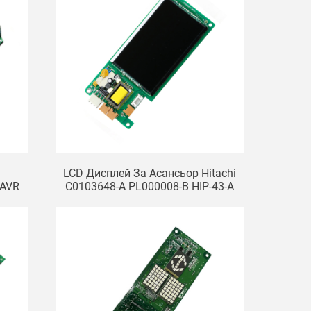
LCD Дисплей За Асансьор Hitachi
 AVR
C0103648-A PL000008-B HIP-43-A
380A
 За