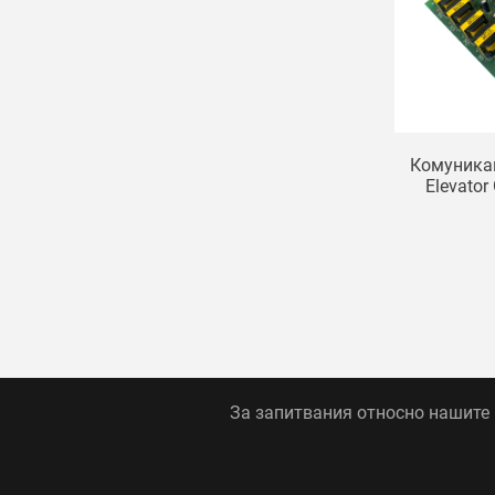
Комуникац
Elevato
13507116
За запитвания относно нашите п