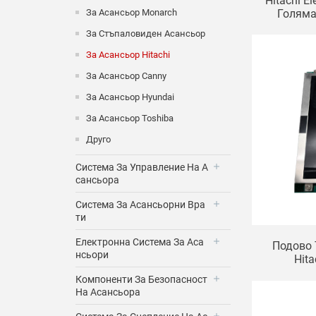
Hitachi E
Голяма
За Асансьор Monarch
Плат
За Стъпаловиден Асансьор
0000074/
Плат
За Асансьор Hitachi
За Асансьор Canny
За Асансьор Hyundai
За Асансьор Toshiba
Друго
Система За Управление На А
Сансьора
Система За Асансьорни Вра
Ти
Електронна Система За Аса
Подово 
Нсьори
Hit
Компоненти За Безопасност
На Асансьора