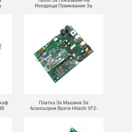
а
Табло За Показване На
а
Изходящи Повиквания За
D,
Асансьор Hitachi SCL-C5
Шкаф
Платка За Машина За
RB
Асансьорни Врати Hitachi SF2-
DSC-1000C