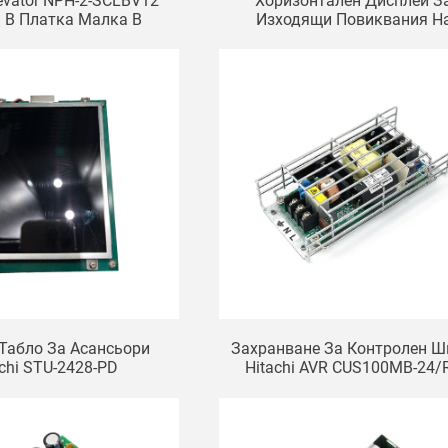
levator NPH-2-SCLBV12
Хоризонтален Дисплей З
 B Платка Малка B
Изходящи Повиквания Н
ка UA2-HSB YNP-
Асансьор Hitachi 13501441-
235 Комуникационна
Автоматично Спасяване
ка За Асансьори
Табло За Асансьори
Захранване За Контролен 
achi STU-2428-PD
Hitachi AVR CUS100MB-24/
24V/VC100X220A 51V