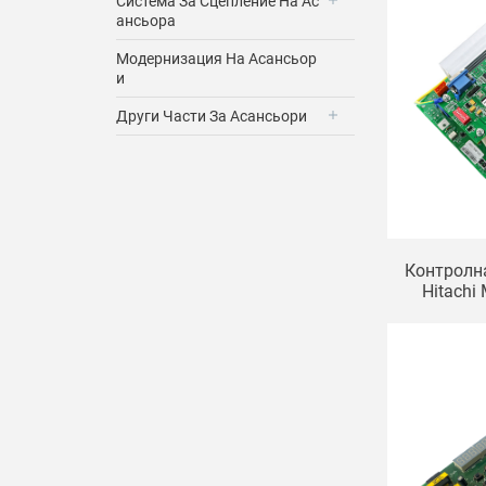
Система За Сцепление На Ас
Ансьора
Модернизация На Асансьор
И
Други Части За Асансьори
Контролн
Hitachi