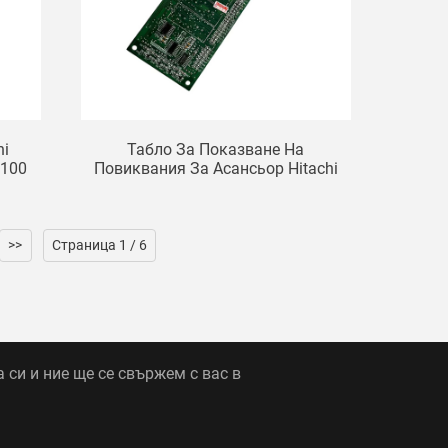
hi
Табло За Показване На
7100
Повиквания За Асансьор Hitachi
SCLC-V1.1
>>
Страница 1 / 6
 си и ние ще се свържем с вас в