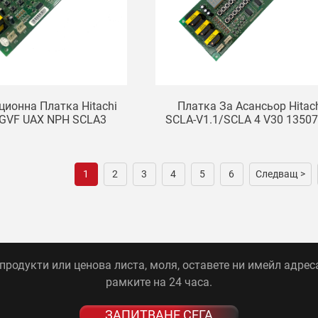
ионна Платка Hitachi
Платка За Асансьор Hitac
r GVF UAX NPH SCLA3
SCLA-V1.1/SCLA 4 V30 1350
 За Контролен Шкаф A
1
2
3
4
5
6
Следващ >
родукти или ценова листа, моля, оставете ни имейл адреса
рамките на 24 часа.
ЗАПИТВАНЕ СЕГА