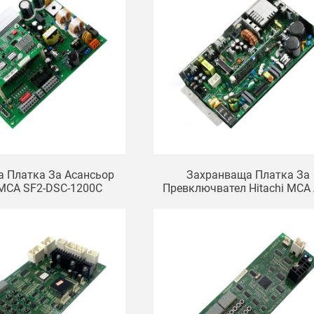
а Платка За Асансьор
Захранваща Платка За
 MCA SF2-DSC-1200C
Превключвател Hitachi MCA
За Асансьори VC337.5XHCA 
337.5W, Захранваща Кутия
Контролен Шкаф