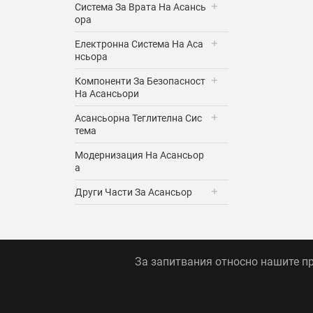
Система За Врата На Асансь
Ора
Електронна Система На Аса
Нсьора
Компоненти За Безопасност
На Асансьори
Асансьорна Теглителна Сис
Тема
Модернизация На Асансьор
А
Други Части За Асансьор
За запитвания относно нашите пр