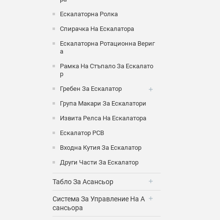
Ескалаторна Ролка
Спирачка На Ескалатора
Ескалаторна Ротационна Вериг
А
Рамка На Стъпало За Ескалато
Р
Гребен За Ескалатор
Група Макари За Ескалатори
Извита Релса На Ескалатора
Ескалатор PCB
Входна Кутия За Ескалатор
Други Части За Ескалатор
Табло За Асансьор
Система За Управление На А
Сансьора