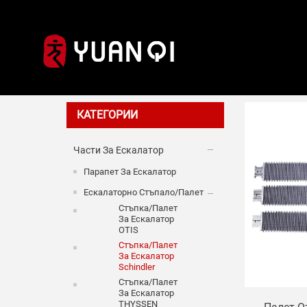
Стъпка/па
КАТЕГОРИИ
Части За Ескалатор
Парапет За Ескалатор
Ескалаторно Стъпало/палет
Стъпка/палет
За Ескалатор
OTIS
Стъпка/палет
За Ескалатор
Schindler
Стъпка/палет
За Ескалатор
THYSSEN