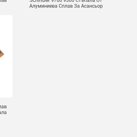
лав
Schindler 9700 9300 Стъпала От
Алуминиева Сплав За Асансьор
600 Mm 800 Mm 1000 Mm
Стъпала За Ескалатор
лав
ала
E