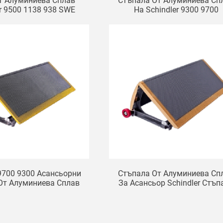
т Алуминиева Сплав
Стъпала От Алуминиева Сп
er 9500 1138 938 SWE
На Schindler 9300 9700
а Подвижна Разходка
Универсални Стъпала За
Ескалатор
 9700 9300 Асансьорни
Стъпала От Алуминиева Сп
От Алуминиева Сплав
За Асансьор Schindler Стъп
700 Стъпала 1000 Mm
За Ескалатор 9300AE SW
скалаторни Стъпала