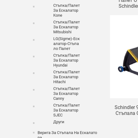
Палет О
Schindl
Стъпка/палет
За Ескалатор
Палет З
Kone
Стъпка/палет
За Ескалатор
Mitsubishi
LG(Sigme)-Еск
Алатор-Стъпа
Ло Палет
Стъпка/палет
За Ескалатор
Hyundai
Стъпка/палет
За Ескалатор
Hitachi
Стъпка/палет
За Ескалатор
Canny
Стъпка/палет
Schindler
За Ескалатор
Стъпала 
SJEC
9300AE 9
Други
Широки Е
Верига За Стъпала На Ескалато
Ра