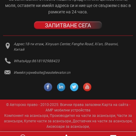
Monarch
моля, оставете ни имейл адреса си и ние ще се свържем с вас в
рамките на 24 часа.
ЗАПИТВАНЕ СЕГА
Адрес:
18-ти етаж, Xinyuan Center, Fenghe Road, Xi'an, Shaanxi,
Китай
WhatsApp:
8618192988423
Имейл:
yqwebsite@eastelevator.cn
© Авторско право - 2010-2025: Всички права запазени.
Карта на сайта
-
AMP мобилни устройства
Компонент на асансьора
,
Производител на части за асансьори
,
Части за
асансьори
,
Купете части за асансьори
,
Доставчик на части за асансьори
,
Аксесоари за асансьори
,