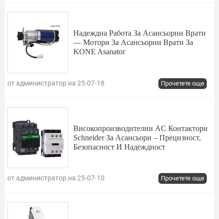
Надеждна Работа За Асансьорни Врати
— Мотори За Асансьорни Врати За
KONE Asanator
от администратор на 25-07-18
Прочетете още
Високопроизводителни AC Контактори
Schneider За Асансьори – Прецизност,
Безопасност И Надеждност
от администратор на 25-07-10
Прочетете още