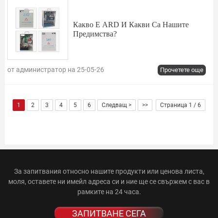
Какво Е ARD И Какви Са Нашите
Предимства?
от администратор на 25-05-26
Прочетете още
1
2
3
4
5
6
Следващ >
>>
Страница 1 / 6
За запитвания относно нашите продукти или ценова листа,
моля, оставете ни имейл адреса си и ние ще се свържем с вас в
рамките на 24 часа.
ЗАПИТВАНЕ СЕГА