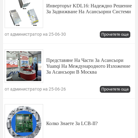
Инверторът KDL16: Надеждно Решение
За Задвижване На Асансьорни Системи
от администратор на 25-06-30
Прочетете още
Представяне На Части За Асансьори
Yuanqi На Международното Изложение
За Асансьори В Москва
от администратор на 25-06-26
Прочетете още
Колко Знаете За LCB-II?