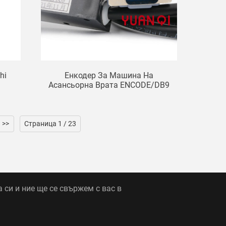
hi
Енкодер За Машина На
Асансьорна Врата ENCODE/DB9
>>
Страница 1 / 23
 си и ние ще се свържем с вас в