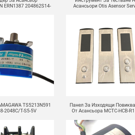
дер За Асансьор
Инструмент За Тестване 
N ERN1387 204862S14-
Асансьори Otis Asensor Ser
асти За Асансьор
Operator Blue TT Debugge
GAA21750AK3
TAMAGAWA TS5213N591
Панел За Изходящи Повикв
8-2048C/T-S5-5V
От Асансьора MCTC-HCB-R1
Асансьор Monarch