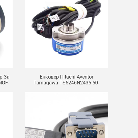
р За
Енкодер Hitachi Aventor
NOF-
Tamagawa TS5246N2436 60-
8192P24-L6-5V