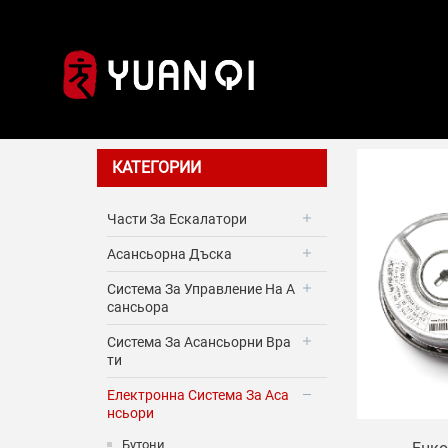
Електрон
КАТЕГОРИИ
Части За Ескалатори
Асансьорна Дъска
Система За Управление На А
Сансьора
Система За Асансьорни Вра
Ти
Електронна Система За Аса
Нсьори
Бутони