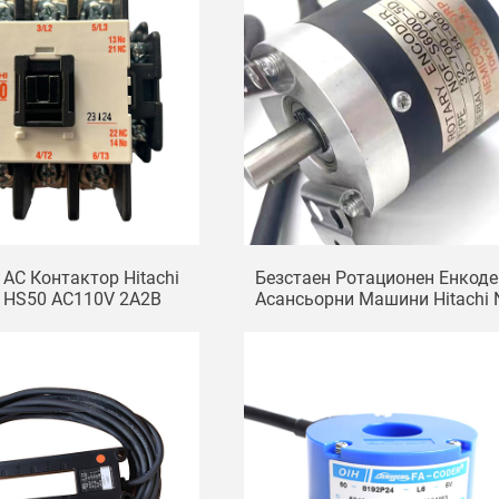
AC Контактор Hitachi
Безстаен Ротационен Енкоде
r HS50 AC110V 2A2B
Асансьорни Машини Hitachi 
S6000-5D