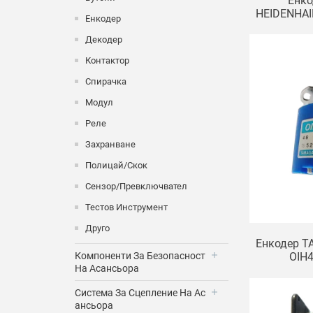
Енко
HEIDENHAI
Енкодер
70 Ч
Декодер
Контактор
Спирачка
Модул
Реле
Захранване
Полицай/Скок
Сензор/Превключвател
Тестов Инструмент
Друго
Енкодер 
Компоненти За Безопасност
OIH4
На Асансьора
Система За Сцепление На Ас
Ансьора