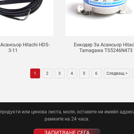
 Асансьор Hitachi HDS-
Енкодер За Асансьор Hitac
3-11
Tamagawa TS5246N473
1
2
3
4
5
6
Следващ >
родукти или ценова листа, моля, оставете ни имейл адреса
рамките на 24 часа.
ЗАПИТВАНЕ СЕГА