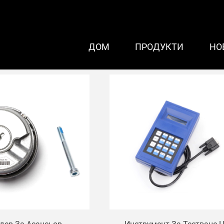
ДОМ
ПРОДУКТИ
НО
на система за асансьори