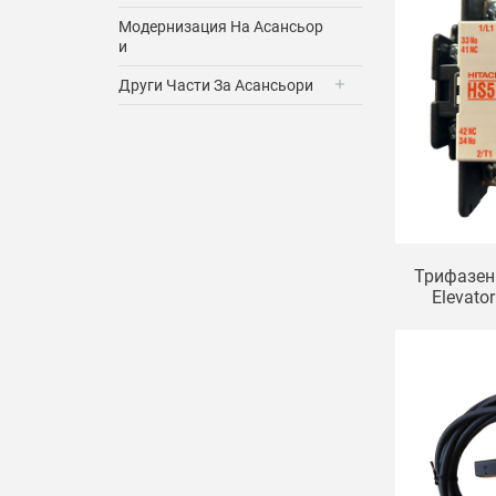
Модернизация На Асансьор
И
Други Части За Асансьори
Трифазен 
Elevato