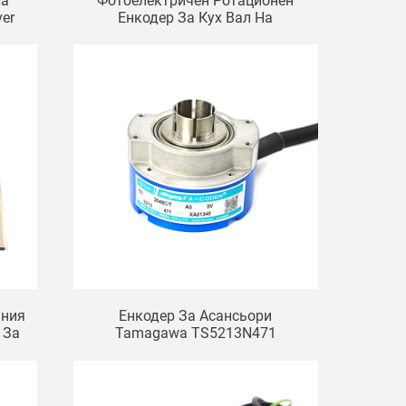
На
Фотоелектричен Ротационен
ver
Енкодер За Кух Вал На
r
Асансьора HTB-42L34C-
30F1024B-S8-C10
ания
Енкодер За Асансьори
 За
Tamagawa TS5213N471