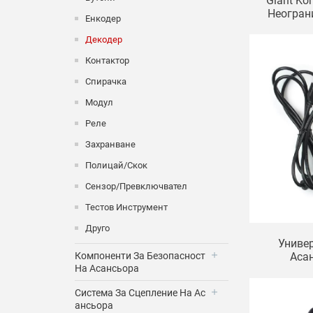
Giant Ko
Неогран
Енкодер
CPU561 
C
Декодер
Контактор
Спирачка
Модул
Реле
Захранване
Полицай/Скок
Сензор/Превключвател
Тестов Инструмент
Друго
Униве
Компоненти За Безопасност
Аса
На Асансьора
Система За Сцепление На Ас
Ансьора