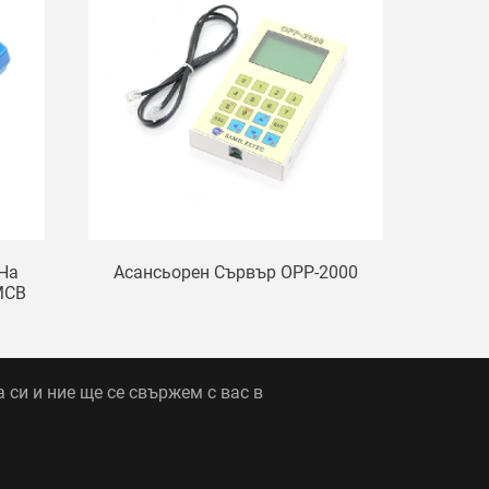
 На
Асансьорен Сървър OPP-2000
MCB
 си и ние ще се свържем с вас в