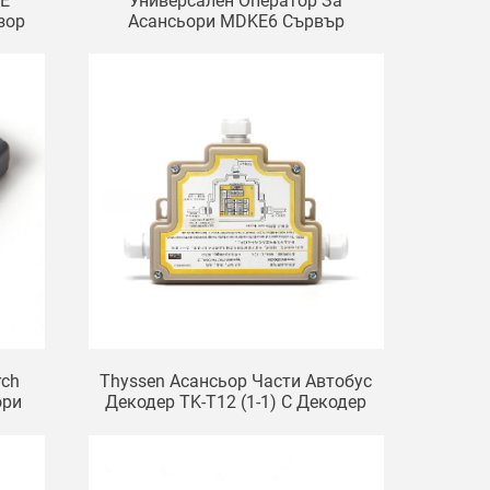
NE
Универсален Оператор За
зор
Асансьори MDKE6 Сървър
MDK13/11 Декодер За
Асансьори
rch
Thyssen Асансьор Части Автобус
ори
Декодер TK-T12 (1-1) C Декодер
NKT-12 (1-1) C