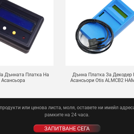
На Дънната Платка На
Дънна Платка За Декодер
Асансьора
Асансьори Otis ALMCB2 HA
LMCB
родукти или ценова листа, моля, оставете ни имейл адреса
рамките на 24 часа.
ЗАПИТВАНЕ СЕГА