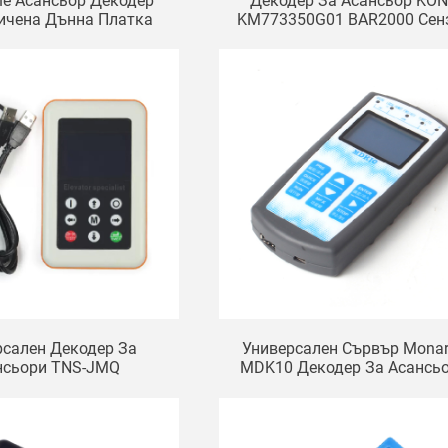
ne Асансьор Декодер
Декодер За Асансьор KO
ичена Дънна Платка
KM773350G01 BAR2000 Сен
Машинно Помещение
За Повдигане
PU40 Сървър
рсален Декодер За
Универсален Сървър Mona
нсьори TNS-JMQ
MDK10 Декодер За Асансь