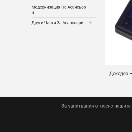
Модернизация На Асансьор
И
Други Части За Асансьори
Декодер 
За запитвания относно нашите п