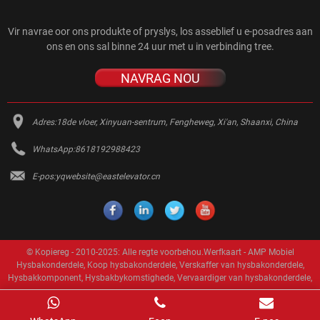
Vir navrae oor ons produkte of pryslys, los asseblief u e-posadres aan
ons en ons sal binne 24 uur met u in verbinding tree.
NAVRAG NOU
Adres:
18de vloer, Xinyuan-sentrum, Fengheweg, Xi'an, Shaanxi, China
WhatsApp:
8618192988423
E-pos:
yqwebsite@eastelevator.cn
© Kopiereg - 2010-2025: Alle regte voorbehou.
Werfkaart
-
AMP Mobiel
Hysbakonderdele
,
Koop hysbakonderdele
,
Verskaffer van hysbakonderdele
,
Hysbakkomponent
,
Hysbakbykomstighede
,
Vervaardiger van hysbakonderdele
,