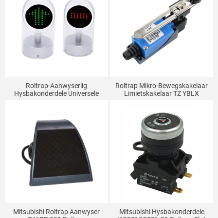
Roltrap-Aanwyserlig
Roltrap Mikro-Bewegskakelaar
Hysbakonderdele Universele
Limietskakelaar TZ YBLX
Rigtingaanwyser
Aanpassingsrol Meganiese
Kontakskakelaar ME-8108
Mitsubishi Roltrap Aanwyser
Mitsubishi Hysbakonderdele