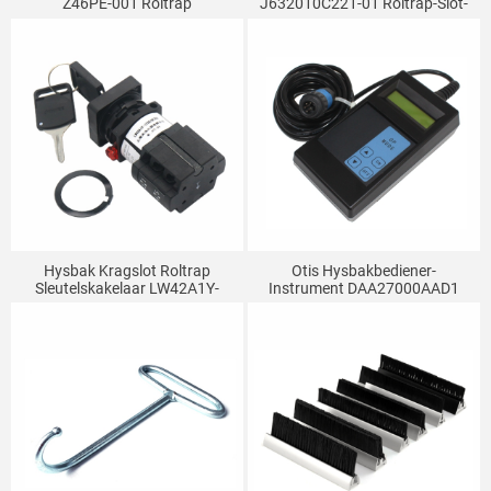
Z46PE-001 Roltrap
J632010C221-01 Roltrap-Slot-
Vertoonbord Hysbak Onderdele
Gonser-Stopskakelaar
Loop Aanwyser
Hysbak Kragslot Roltrap
Otis Hysbakbediener-
Sleutelskakelaar LW42A1Y-
Instrument DAA27000AAD1
4736OF302 DAA177CD1
Roltrapoperateur
Geskik Vir Otis