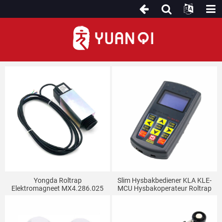
Ander roltraponderdele
Yongda Roltrap
Slim Hysbakbediener KLA KLE-
Elektromagneet MX4.286.025
MCU Hysbakoperateur Roltrap
AC110V
Alles-In-Een Masjien Spesiale
Ontfouter