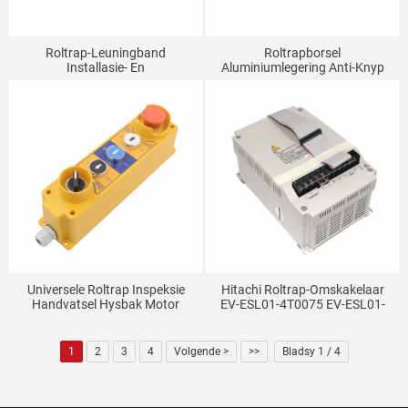
Roltrap-Leuningband
Roltrapborsel
Installasie- En
Aluminiumlegering Anti-Knyp
Verwyderingsgereedskap
Vlamvertrager Borsel-Einde
Hysbak Installasie- En
Enkelry Dubbelry Basis
Onderhoudsgereedskap
Leuningband Universele Haak
Universele Roltrap Inspeksie
Hitachi Roltrap-Omskakelaar
Handvatsel Hysbak Motor
EV-ESL01-4T0075 EV-ESL01-
Boonste Inspeksie Boks
4T0055 Hysbakonderdele
Inspeksie Werking Knoppie
Boks Hysbak Onderdele
1
2
3
4
Volgende >
>>
Bladsy 1 / 4