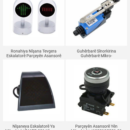
Ronahiya Nîşana Tevgera
Guhêrbarê Sînorkirina
Eskalatorê Parçeyên Asansorê
Guhêrbarê Mîkro-
Nîşana Rêweriya Gerdûnî
Transportasyona Eskalatorê TZ
YBLX Guhêrbarê Têkiliya
Mekanîkî Ya ME-8108
Nîşaneya Eskalatorê Ya
Parçeyên Asansorê Yên