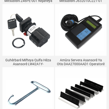
Mitsubishi Z46PE-001 Nîşaneya
Mitsubishi J632010C221-01
Xebitandina Parçeyên
Guhêrbarê Rawestandina
Asansorê Ya Panela Nîşandana
Zengila Kilîta Eskalatorê
Eskalatorê
Guhêrbarê Mifteya Qulfa Hêza
Amûra Servera Asansorê Ya
Asansorê LW42A1Y-
Otis DAA27000AAD1 Operatorê
4736OF302 DAA177CD1 Ji Bo
Eskalatorê
Otis Guncaw E