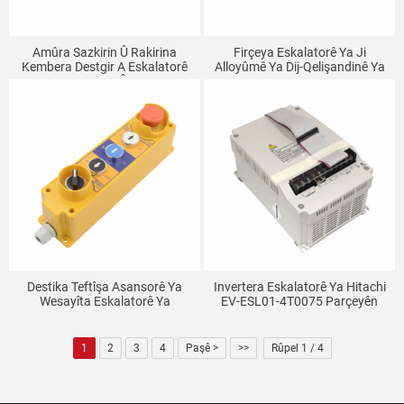
Amûra Sazkirin Û Rakirina
Firçeya Eskalatorê Ya Ji
Kembera Destgir A Eskalatorê
Alloyûmê Ya Dij-Qelişandinê Ya
Amûra Sazkirin Û Lênêrîna
Agir-Berxwedêr, Dawiya Firçeya
Asansorê Çengelekî Gerdûnî Yê
Yek Rêzî Du Rêzî Bingeh
Kembera Destgir
Destika Teftîşa Asansorê Ya
Invertera Eskalatorê Ya Hitachi
Wesayîta Eskalatorê Ya
EV-ESL01-4T0075 Parçeyên
Gerdûnî, Qutiya Teftîşê Ya Jorîn
Asansorê Yên EV-ESL01-
A Qutiya Xebitandinê Ya Teftîşê,
4T0055
Bişkoka Qutiya Asansorê,
1
2
3
4
Paşê >
>>
Rûpel 1 / 4
Parçeyên