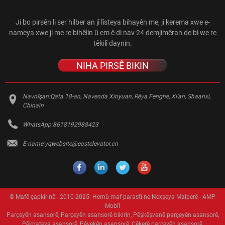
Ji bo pirsên li ser hilber an jî lîsteya bihayên me, ji kerema xwe e-
nameya xwe ji me re bihêlin û em ê di nav 24 demjimêran de bi we re
têkilî daynin.
NIHA PIRSÊ BIKIN
Navnîşan:
Qata 18-an, Navenda Xinyuan, Rêya Fenghe, Xi'an, Shaanxi,
Chinaîn
WhatsApp:
8618192988423
E-name:
yqwebsite@eastelevator.cn
© Mafê çapkirinê - 2010-2025: Hemû maf parastî ne.
Nexşeya Malperê
-
AMP
Mobîl
Parçeyên asansorê
,
Parçeyên asansorê bikirin
,
Pêşkêşvanê parçeyên asansorê
,
Pêkhateya asansorê
,
Pêvekên asansorê
,
Çêkerê parçeyên asansorê
,