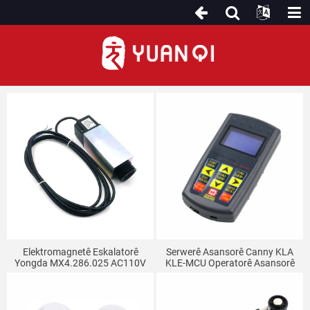
Parçeyên Eskalatorê yên Din
Elektromagnetê Eskalatorê
Serwerê Asansorê Canny KLA
Yongda MX4.286.025 AC110V
KLE-MCU Operatorê Asansorê
Eskalatorê Hemî-Di-Yek
Makîneya Debuggerê Taybetî