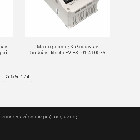
νων
Μετατροπέας Κυλιόμενων
μπί
Σκαλών Hitachi EV-ESL01-4T0075
ς
EV-ESL01-4T0055 Ανταλλακτικά
ω
Ανελκυστήρα
α
Σελίδα 1 / 4
α επικοινωνήσουμε μαζί σας εντός