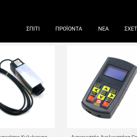
ΣΠΊΤΙ
ΠΡΟΪΌΝΤΑ
ΝΈΑ
ΣΧΕ
ρτήματα κυλιόμενων σκαλών