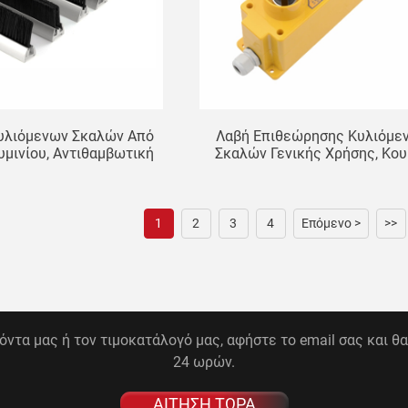
υλιόμενων Σκαλών Από
Λαβή Επιθεώρησης Κυλιόμε
μινίου, Αντιθαμβωτική
Σκαλών Γενικής Χρήσης, Κου
Επιβράδυνσης Φλόγας,
Λειτουργίας Επιθεώρηση
ειράς, Βάσης Διπλής
Κουτιού Επιθεώρησης Άν
Σειράς
Θαλάμου Ανελκυστήρα,
Εξαρτήματα Ανελκυστήρ
1
2
3
4
Επόμενο >
>>
ϊόντα μας ή τον τιμοκατάλογό μας, αφήστε το email σας και θ
24 ωρών.
ΑΙΤΗΣΗ ΤΩΡΑ