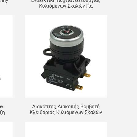
anny
Ενδεικτική Λυχνία Λειτουργίας
Κυλιόμενων Σκαλών Για
άλα
Εξαρτήματα Ανελκυστήρα, Γενική
ός
Ένδειξη Κατεύθυνσης
ών
Διακόπτης Διακοπής Βομβητή
ιξη
Κλειδαριάς Κυλιόμενων Σκαλών
ν
Για Εξαρτήματα Ανελκυστήρων
νης
Mitsubishi J632010C221-01