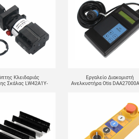
όπτης Κλειδαριάς
Εργαλείο Διακομιστή
νης Σκάλας LW42A1Y-
Ανελκυστήρα Otis DAA27000
OF302 DAA177CD1
Χειριστής Κυλιόμενων Σκα
άλληλος Για Otis