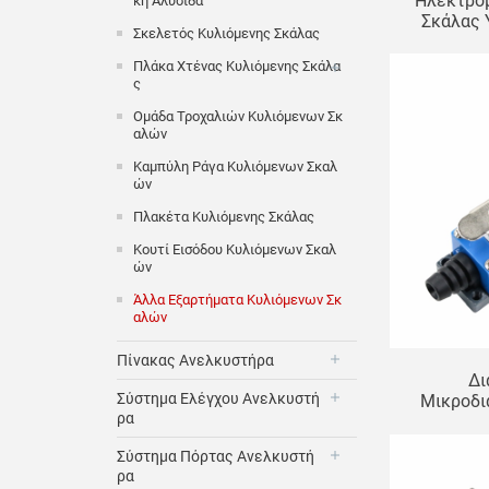
Ηλεκτρο
Κή Αλυσίδα
Σκάλας 
Σκελετός Κυλιόμενης Σκάλας
Πλάκα Χτένας Κυλιόμενης Σκάλα
Σ
Ομάδα Τροχαλιών Κυλιόμενων Σκ
Αλών
Καμπύλη Ράγα Κυλιόμενων Σκαλ
Ών
Πλακέτα Κυλιόμενης Σκάλας
Κουτί Εισόδου Κυλιόμενων Σκαλ
Ών
Άλλα Εξαρτήματα Κυλιόμενων Σκ
Αλών
Πίνακας Ανελκυστήρα
Δι
Σύστημα Ελέγχου Ανελκυστή
Μικροδι
Ρα
Σκάλας T
Ρύθμισης,
Σύστημα Πόρτας Ανελκυστή
Επ
Ρα