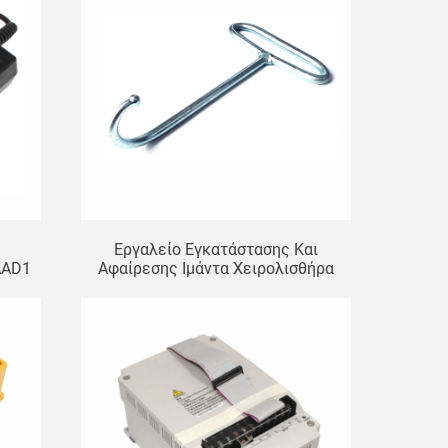
Εργαλείο Εγκατάστασης Και
AAD1
Αφαίρεσης Ιμάντα Χειρολισθήρα
λών
Κυλιόμενων Σκαλών, Εργαλείο
Εγκατάστασης Και Συντήρησης
Ανελκυστήρα, Γάντζο Γενικής
Χρήσης Για Ιμάντα Χειρολισθήρα