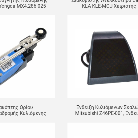
μαγνήτης Κυλιόμενης
Διακομιστής Ανελκυστήρα C
Yongda MX4.286.025
KLA KLE-MCU Χειριστής
AC110V
Ανελκυστήρα Κυλιόμενη Σκ
All-In-One Μηχάνημα Ειδικ
Εντοπιστής Σφαλμάτων
ακόπτης Ορίου
Ένδειξη Κυλιόμενων Σκαλ
αδρομής Κυλιόμενης
Mitsubishi Z46PE-001, Ένδε
Z YBLX Με Κυλίνδρους
Λειτουργίας Εξαρτημάτω
 Μηχανικός Διακόπτης
Ανελκυστήρα, Πλακέτα Οθό
αφής ME-8108
Κυλιόμενων Σκαλών