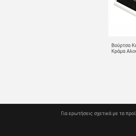
Βούρτσα Κ
Κράμα Αλου
Βούρτσα 
Μονής Σ
Για ερωτήσεις σχετικά με τα προ