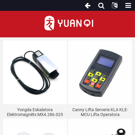
Citas eskalatora detaļas
Yongda Eskalatora
Canny Lifta Serveris KLA KLE-
Elektromagnēts MX4.286.025
MCU Lifta Operatora
AC110V
Eskalatora Universālā Mašīna,
Īpašs Atkļūdotājs