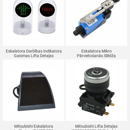
Eskalatora Darbības Indikatora
Eskalatora Mikro
Gaismas Lifta Detaļas
Pārvietošanās Slēdža
Universālais Virziena Indikators
Ierobežojuma Slēdzis TZ YBLX
Regulēšanas Rullīša
Mehāniskais Kontakta Slēdzis
ME-8108
Mitsubishi Eskalatora
Mitsubishi Lifta Detaļas