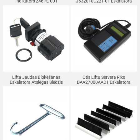
Indikators Z46PE-001
J632010C221-01 Eskalatora
Eskalatora Displeja Tāfeles Lifta
Bloķēšanas Skaņas Signāla
Detaļu Darbības Indikators
Apturēšanas Slēdzis
Lifta Jaudas Bloķēšanas
Otis Liftu Servera Rīks
Eskalatora Atslēgas Slēdzis
DAA27000AAD1 Eskalatora
LW42A1Y-4736OF302
Operators
DAA177CD1 Piemērots Otis