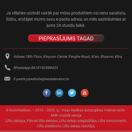
Ja vēlaties uzzināt vairāk par mūsu produktiem vai cenu sarakstu,
lūdzu, atstājiet mums savu e-pasta adresi, un mēs sazināsimies ar
jums 24 stundu laikā.
PIEPRASĪJUMS TAGAD
Adrese:
18th Floor, Xinyuan Center, Fenghe Road, Xi'an, Shaanxi, Ķīna
WhatsApp:
8618192988423
E-pasts:
yqwebsite@eastelevator.cn
© Autortiesības — 2010.–2025. g.: Visas tiesības aizsargātas.
Vietnes karte
-
AMP mobilā versija
Liftu detaļas
,
Pērciet liftu detaļas
,
Liftu detaļu piegādātājs
,
Lifta komponents
,
Liftu piederumi
,
Liftu detaļu ražotājs
,