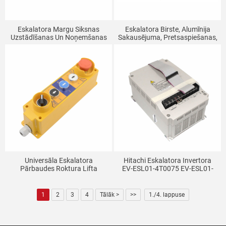
Eskalatora Margu Siksnas
Eskalatora Birste, Alumīnija
Uzstādīšanas Un Noņemšanas
Sakausējuma, Pretsaspiešanas,
Instruments Lifta Uzstādīšanas
Liesmu Slāpējoša Birste, Vienas
Un Apkopes Instruments Margu
Rindas, Divu Rindu Pamatne
Siksnas Universālais Āķis
Universāla Eskalatora
Hitachi Eskalatora Invertora
Pārbaudes Roktura Lifta
EV-ESL01-4T0075 EV-ESL01-
Kabīnes Augšējās Pārbaudes
4T0055 Lifta Detaļas
Kastes Pārbaudes Darbības
Pogas Kastes Lifta Detaļas
1
2
3
4
Tālāk >
>>
1./4. lappuse