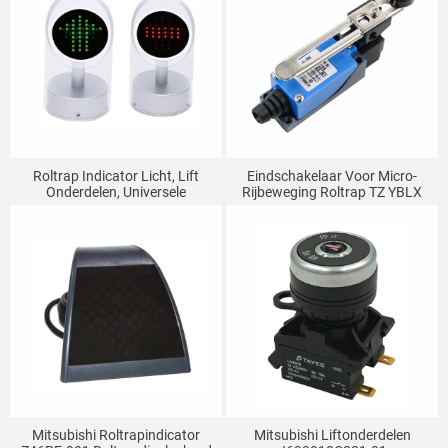
Roltrap Indicator Licht, Lift
Eindschakelaar Voor Micro-
Onderdelen, Universele
Rijbeweging Roltrap TZ YBLX
Richtingaanwijzer
Mechanische
Contactschakelaar Voor
Afstelling Rol ME-8108
Mitsubishi Roltrapindicator
Mitsubishi Liftonderdelen