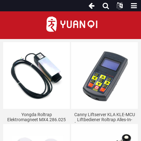
Andere roltraponderdelen
Yongda Roltrap
Canny Liftserver KLA KLE-MCU
Elektromagneet MX4.286.025
Liftbediener Roltrap Alles-In-
AC110V
Één Machine Speciale Debugger