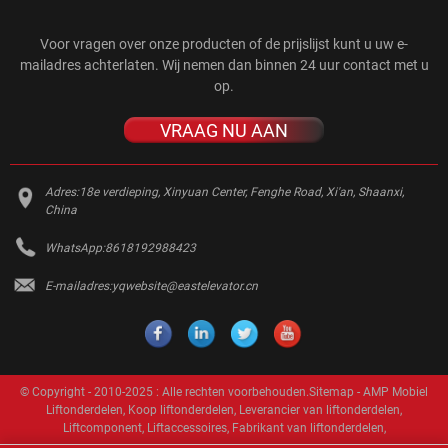
Voor vragen over onze producten of de prijslijst kunt u uw e-
mailadres achterlaten. Wij nemen dan binnen 24 uur contact met u
op.
VRAAG NU AAN
Adres:
18e verdieping, Xinyuan Center, Fenghe Road, Xi'an, Shaanxi,
China
WhatsApp:
8618192988423
E-mailadres:
yqwebsite@eastelevator.cn
© Copyright - 2010-2025 : Alle rechten voorbehouden.
Sitemap
-
AMP Mobiel
Liftonderdelen
,
Koop liftonderdelen
,
Leverancier van liftonderdelen
,
Liftcomponent
,
Liftaccessoires
,
Fabrikant van liftonderdelen
,