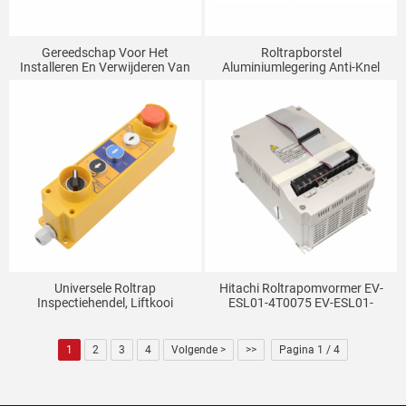
Gereedschap Voor Het
Roltrapborstel
Installeren En Verwijderen Van
Aluminiumlegering Anti-Knel
Roltrapleuningbanden
Vlamvertragende Borstel Einde
Gereedschap Voor Het
Enkele Rij Dubbele Rij Basis
Installeren En Onderhouden
Van Liften Universele Haak
Voor Leuningbanden
Universele Roltrap
Hitachi Roltrapomvormer EV-
Inspectiehendel, Liftkooi
ESL01-4T0075 EV-ESL01-
Inspectiekast, Inspectie
4T0055 Liftonderdelen
Bedieningsknop, Liftonderdelen
1
2
3
4
Volgende >
>>
Pagina 1 / 4