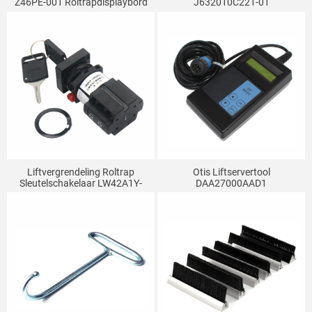
Z46PE-001 Roltrapdisplaybord
J632010C221-01
Liftonderdelen-Loopindicator
Roltrapvergrendeling Zoemer
Stopschakelaar
Liftvergrendeling Roltrap
Otis Liftservertool
Sleutelschakelaar LW42A1Y-
DAA27000AAD1
4736OF302 DAA177CD1
Roltrapbediener
Geschikt Voor Otis