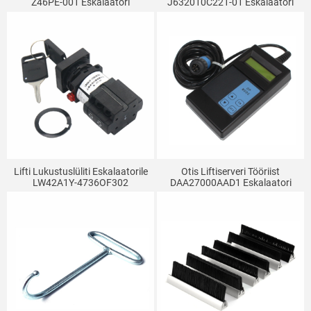
Z46PE-001 Eskalaatori
J632010C221-01 Eskalaatori
Näidikupaneeli Liftiosade
Lukustuslüliti
Tööindikaator
Lifti Lukustuslüliti Eskalaatorile
Otis Liftiserveri Tööriist
LW42A1Y-4736OF302
DAA27000AAD1 Eskalaatori
DAA177CD1 Sobib Otisele
Operaator