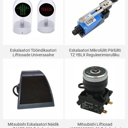
Eskalaatori Tööindikaatori
Eskalaatori Mikrolüliti Piirlüliti
Liftiosade Universaalne
TZ YBLX Reguleerimisrulliku
Suunatulelatern
Mehaaniline Kontaktlüliti ME-
8108
Mitsubishi Eskalaatori Näidik
Mitsubishi Liftiosad