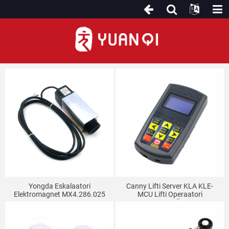
Muud eskalaatori osad
Yongda Eskalaatori
Canny Lifti Server KLA KLE-
Elektromagnet MX4.286.025
MCU Lifti Operaatori
AC110V
Eskalaatori Kõik-Ühes Masina
Spetsiaalne Silur