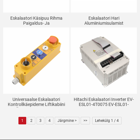
Eskalaatori Käsipuu Rihma
Eskalaatori Hari
Paigaldus- Ja
Alumiiniumisulamist
Eemaldamistööriist Lifti
Pigistusvastane Leegiaeglustav
Paigaldus- Ja Hooldustööriist
Harja Ots Üherealine
Käsipuu Rihma Universaalne
Kaherealine Alus
Konks
Universaalse Eskalaatori
Hitachi Eskalaatori Inverter EV-
Kontrollkäepideme Liftikabiini
ESL01-4T0075 EV-ESL01-
Ülemise Kontrollkasti
4T0055 Liftiosad
Kontrolloperatsiooni Nupukasti
Liftiosad
1
2
3
4
Järgmine >
>>
Lehekülg 1 / 4