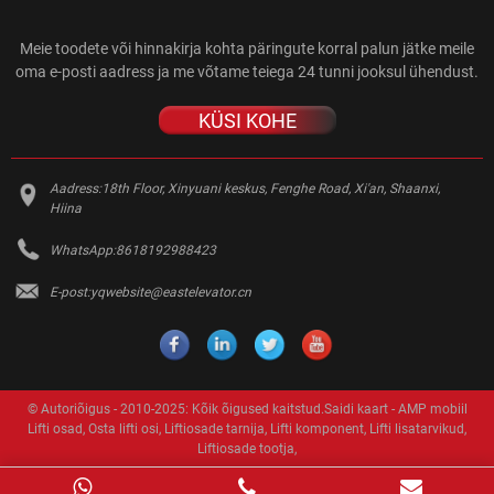
Meie toodete või hinnakirja kohta päringute korral palun jätke meile
oma e-posti aadress ja me võtame teiega 24 tunni jooksul ühendust.
KÜSI KOHE
Aadress:
18th Floor, Xinyuani keskus, Fenghe Road, Xi'an, Shaanxi,
Hiina
WhatsApp:
8618192988423
E-post:
yqwebsite@eastelevator.cn
© Autoriõigus - 2010-2025: Kõik õigused kaitstud.
Saidi kaart
-
AMP mobiil
Lifti osad
,
Osta lifti osi
,
Liftiosade tarnija
,
Lifti komponent
,
Lifti lisatarvikud
,
Liftiosade tootja
,