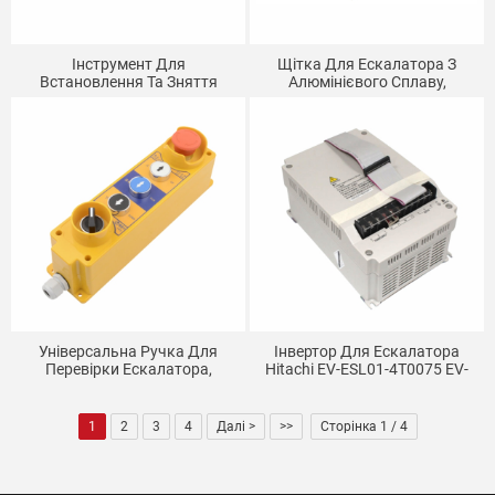
Інструмент Для
Щітка Для Ескалатора З
Встановлення Та Зняття
Алюмінієвого Сплаву,
Ременя Поручнів Ескалатора,
Вогнестійка, Кінець Щітки З
Інструмент Для
Одним Рядом, Дворядна
Встановлення Та
Основа
Обслуговування Ліфта,
Універсальний Гак Для
Ременя Поручнів
Універсальна Ручка Для
Інвертор Для Ескалатора
Перевірки Ескалатора,
Hitachi EV-ESL01-4T0075 EV-
Верхня Інспекційна Коробка
ESL01-4T0055 Деталі Ліфта
Кабіни Ліфта, Кнопка
Перевірки Операції, Деталі
1
2
3
4
Далі >
>>
Сторінка 1 / 4
Ліфта