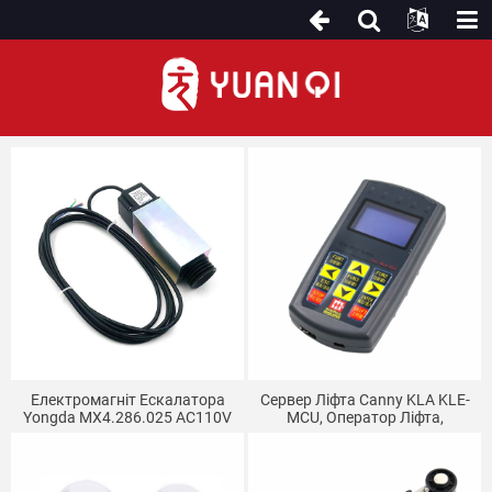
Інші деталі ескалатора
Електромагніт Ескалатора
Сервер Ліфта Canny KLA KLE-
Yongda MX4.286.025 AC110V
MCU, Оператор Ліфта,
Ескалатор, Універсальний
Пристрій, Спеціальний
Налагоджувач