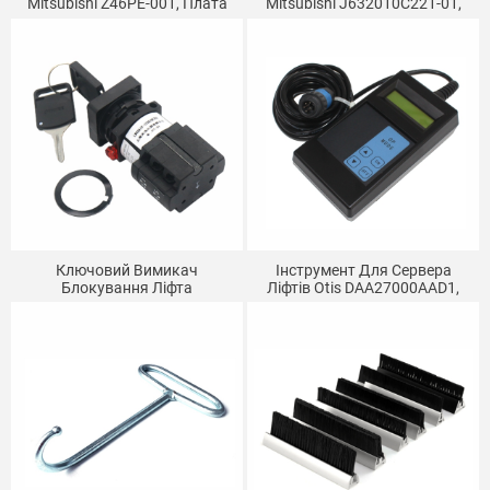
Mitsubishi Z46PE-001, Плата
Mitsubishi J632010C221-01,
Дисплея Ескалатора,
Вимикач Зупинки Зумера
Індикатор Роботи Деталей
Блокування Ескалатора
Ліфта
Ключовий Вимикач
Інструмент Для Сервера
Блокування Ліфта
Ліфтів Otis DAA27000AAD1,
Ескалатора LW42A1Y-
Оператор Ескалатора
4736OF302 DAA177CD1
Підходить Для Otis