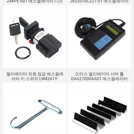
Z46PE-001 에스컬레이터 디스
J632010C221-01 에스컬레이터
플레이 보드 엘리베이터 부품 주
잠금 부저 정지 스위치
행 표시등
엘리베이터 전원 잠금 에스컬레
오티스 엘리베이터 서버 툴
이터 키 스위치 LW42A1Y-
DAA27000AAD1 에스컬레이터
4736OF302 DAA177CD1 오티
오퍼레이터
스에 적합