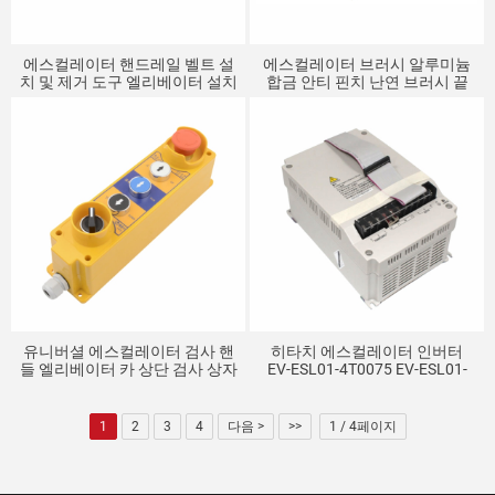
에스컬레이터 핸드레일 벨트 설
에스컬레이터 브러시 알루미늄
치 및 제거 도구 엘리베이터 설치
합금 안티 핀치 난연 브러시 끝
및 유지 관리 도구 핸드레일 벨트
단일 행 이중 행베이스
범용 후크
유니버셜 에스컬레이터 검사 핸
히타치 에스컬레이터 인버터
들 엘리베이터 카 상단 검사 상자
EV-ESL01-4T0075 EV-ESL01-
검사 작동 버튼 상자 엘리베이터
4T0055 엘리베이터 부품
부품
1
2
3
4
다음 >
>>
1 / 4페이지